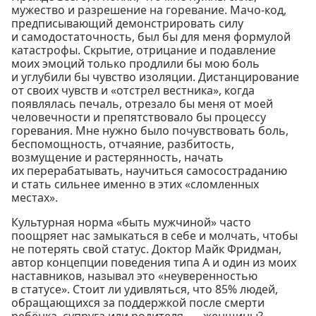
мужество и разрешение на горевание. Мачо-код,
предписывающий демонстрировать силу
и самодостаточность, был бы для меня формулой
катастрофы. Скрытие, отрицание и подавление
моих эмоций только продлили бы мою боль
и углубили бы чувство изоляции. Дистанцирование
от своих чувств и «отстрел вестника», когда
появлялась печаль, отрезало бы меня от моей
человечности и препятствовало бы процессу
горевания. Мне нужно было почувствовать боль,
беспомощность, отчаяние, разбитость,
возмущение и растерянность, начать
их перерабатывать, научиться самосостраданию
и стать сильнее именно в этих «сломленных
местах».
Культурная норма «быть мужчиной» часто
поощряет нас замыкаться в себе и молчать, чтобы
не потерять свой статус. Доктор Майк Фридман,
автор концепции поведения типа А и один из моих
наставников, называл это «неуверенностью
в статусе». Стоит ли удивляться, что 85% людей,
обращающихся за поддержкой после смерти