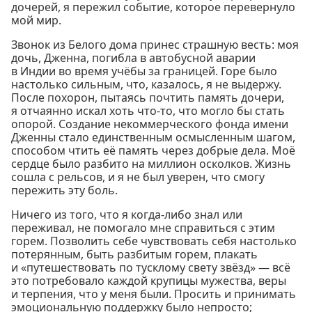
дочерей, я пережил событие, которое перевернуло
мой мир.
Звонок из Белого дома принес страшную весть: моя
дочь, Дженна, погибла в автобусной аварии
в Индии во время учёбы за границей. Горе было
настолько сильным, что, казалось, я не выдержу.
После похорон, пытаясь почтить память дочери,
я отчаянно искал хоть что-то, что могло бы стать
опорой. Создание некоммерческого фонда имени
Дженны стало единственным осмысленным шагом,
способом чтить её память через добрые дела. Моё
сердце было разбито на миллион осколков. Жизнь
сошла с рельсов, и я не был уверен, что смогу
пережить эту боль.
Ничего из того, что я когда-либо знал или
переживал, не помогало мне справиться с этим
горем. Позволить себе чувствовать себя настолько
потерянным, быть разбитым горем, плакать
и «путешествовать по тусклому свету звёзд» — всё
это потребовало каждой крупицы мужества, веры
и терпения, что у меня были. Просить и принимать
эмоциональную поддержку было непросто;