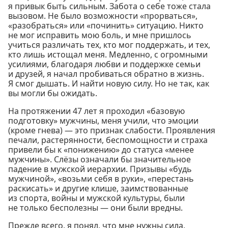
я привык быть сильным. Забота о себе тоже стала
вызовом. Не было возможности «прорваться»,
«разобраться» или «починить» ситуацию. Никто
не мог исправить мою боль, и мне пришлось
учиться различать тех, кто мог поддержать, и тех,
кто лишь истощал меня. Медленно, с огромными
усилиями, благодаря любви и поддержке семьи
и друзей, я начал пробиваться обратно в жизнь.
Я смог дышать. И найти новую силу. Но не так, как
вы могли бы ожидать.
На протяжении 47 лет я проходил «базовую
подготовку» мужчины, меня учили, что эмоции
(кроме гнева) — это признак слабости. Проявления
печали, растерянности, беспомощности и страха
привели бы к «понижению» до статуса «менее
мужчины». Слёзы означали бы значительное
падение в мужской иерархии. Призывы «будь
мужчиной», «возьми себя в руки», «перестань
раскисать» и другие клише, заимствованные
из спорта, войны и мужской культуры, были
не только бесполезны — они были вредны.
Прежде всего, я понял, что мне нужны сила,