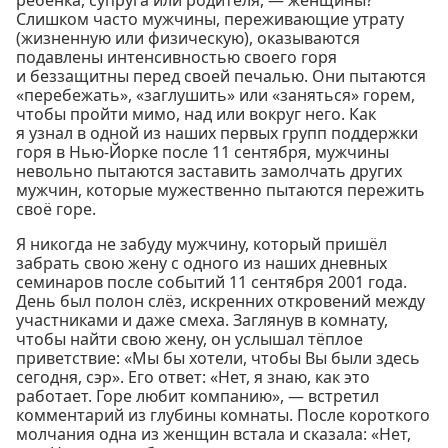
ребёнка, супруга или родителя, — женщины?
Слишком часто мужчины, переживающие утрату
(жизненную или физическую), оказываются
подавлены интенсивностью своего горя
и беззащитны перед своей печалью. Они пытаются
«перебежать», «заглушить» или «заняться» горем,
чтобы пройти мимо, над или вокруг него. Как
я узнал в одной из наших первых групп поддержки
горя в Нью-Йорке после 11 сентября, мужчины
невольно пытаются заставить замолчать других
мужчин, которые мужественно пытаются пережить
своё горе.
Я никогда не забуду мужчину, который пришёл
забрать свою жену с одного из наших дневных
семинаров после событий 11 сентября 2001 года.
День был полон слёз, искренних откровений между
участниками и даже смеха. Заглянув в комнату,
чтобы найти свою жену, он услышал тёплое
приветствие: «Мы бы хотели, чтобы Вы были здесь
сегодня, сэр». Его ответ: «Нет, я знаю, как это
работает. Горе любит компанию», — встретил
комментарий из глубины комнаты. После короткого
молчания одна из женщин встала и сказала: «Нет,