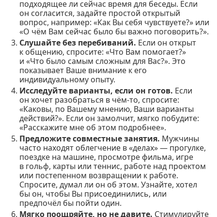
подходящее ли сейчас время для беседы. Если
он согласится, задайте простой открытый
вопрос, например: «Как Вы себя чувствуете?» или
«О чём Вам сейчас было бы важно поговорить?».
Слушайте без перебиваний.
Если он открыт
к общению, спросите: «Что Вам помогает?»
и «Что было самым сложным для Вас?». Это
показывает Ваше внимание к его
индивидуальному опыту.
Исследуйте варианты, если он готов.
Если
он хочет разобраться в чём-то, спросите:
«Каковы, по Вашему мнению, Ваши варианты
действий?». Если он замолчит, мягко побудите:
«Расскажите мне об этом подробнее».
Предложите совместные занятия.
Мужчины
часто находят облегчение в «делах» — прогулке,
поездке на машине, просмотре фильма, игре
в гольф, карты или теннис, работе над проектом
или постепенном возвращении к работе.
Спросите, думал ли он об этом. Узнайте, хотел
бы он, чтобы Вы присоединились, или
предпочёл бы пойти один.
Мягко поощряйте, но не давите.
Стимулируйте