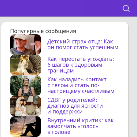
Популярные сообщения
Детский страх отца: Как
он помог стать успешным
Как перестать угождать:
6 шагов к здоровым
границам
Как наладить контакт
с телом и стать по-
настоящему счастливым
СДВГ у родителей:
диагноз для ясности
и поддержки
Внутренний критик: как
замолчать «голос»
в голове