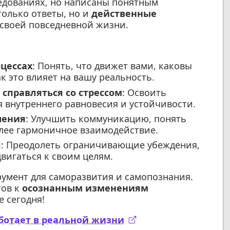
едованиях, но написаны понятным
только ответы, но и
действенные
 своей повседневной жизни.
оцессах
: Понять, что движет вами, каковы
ак это влияет на вашу реальность.
справляться со стрессом
: Освоить
 внутреннего равновесия и устойчивости.
шения
: Улучшить коммуникацию, понять
лее гармоничное взаимодействие.
л
: Преодолеть ограничивающие убеждения,
вигаться к своим целям.
умент для саморазвития и самопознания.
тов к
осознанным изменениям
 сегодня!
аботает в реальной жизни