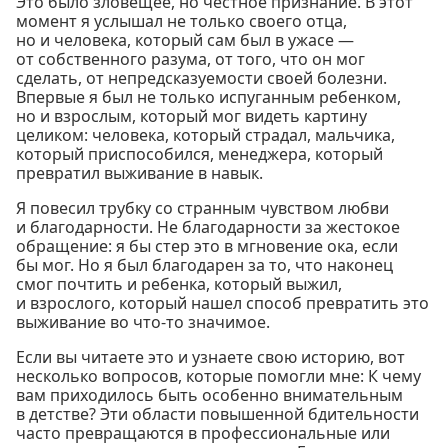
Это было зловещее, но честное признание. В этот
момент я услышал не только своего отца,
но и человека, который сам был в ужасе —
от собственного разума, от того, что он мог
сделать, от непредсказуемости своей болезни.
Впервые я был не только испуганным ребенком,
но и взрослым, который мог видеть картину
целиком: человека, который страдал, мальчика,
который приспособился, менеджера, который
превратил выживание в навык.
Я повесил трубку со странным чувством любви
и благодарности. Не благодарности за жестокое
обращение: я бы стер это в мгновение ока, если
бы мог. Но я был благодарен за то, что наконец
смог почтить и ребенка, который выжил,
и взрослого, который нашел способ превратить это
выживание во что-то значимое.
Если вы читаете это и узнаете свою историю, вот
несколько вопросов, которые помогли мне: К чему
вам приходилось быть особенно внимательным
в детстве? Эти области повышенной бдительности
часто превращаются в профессиональные или