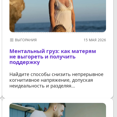
ВЫГОРАНИЯ
15 МАЯ 2026
Ментальный груз: как матерям
не выгореть и получить
поддержку
Найдите способы снизить непрерывное
когнитивное напряжение, допуская
неидеальность и разделяя
ответственность для обретения
внутреннего спокойствия
ДАЛЕЕ...