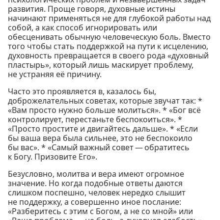
развития. Проще говоря, духовные истины
начинают применяться не для глубокой работы над
собой, а как способ игнорировать или
обесценивать обычную человеческую боль. Вместо
того чтобы стать поддержкой на пути к исцелению,
духовность превращается в своего рода «духовный
пластырь», который лишь маскирует проблему,
не устраняя её причину.
Часто это проявляется в, казалось бы,
доброжелательных советах, которые звучат так: *
«Вам просто нужно больше молиться». * «Бог всё
контролирует, перестаньте беспокоиться». *
«Просто простите и двигайтесь дальше». * «Если
бы ваша вера была сильнее, это не беспокоило
бы вас». * «Самый важный совет — обратитесь
к Богу. Призовите Его».
Безусловно, молитва и вера имеют огромное
значение. Но когда подобные ответы даются
слишком поспешно, человек нередко слышит
не поддержку, а совершенно иное послание:
«Разберитесь с этим с Богом, а не со мной» или