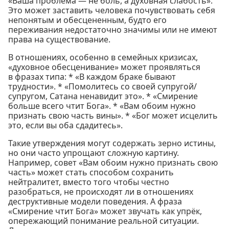
«Ваша проблема — не боль, а духовная слабость».
Это может заставить человека почувствовать себя
непонятым и обесцененным, будто его
переживания недостаточно значимы или не имеют
права на существование.
В отношениях, особенно в семейных кризисах,
«духовное обесценивание» может проявляться
в фразах типа: * «В каждом браке бывают
трудности». * «Помолитесь со своей супругой/
супругом, Сатана ненавидит это». * «Смирение
больше всего чтит Бога». * «Вам обоим нужно
признать свою часть вины». * «Бог может исцелить
это, если вы оба сдадитесь».
Такие утверждения могут содержать зерно истины,
но они часто упрощают сложную картину.
Например, совет «Вам обоим нужно признать свою
часть» может стать способом сохранить
нейтралитет, вместо того чтобы честно
разобраться, не происходят ли в отношениях
деструктивные модели поведения. А фраза
«Смирение чтит Бога» может звучать как упрёк,
опережающий понимание реальной ситуации.