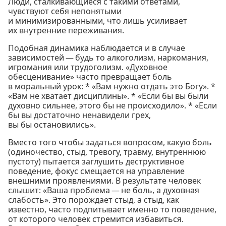
Люди, сталкивающиеся с такими ответами,
чувствуют себя непонятыми
и минимизированными, что лишь усиливает
их внутренние переживания.
Подобная динамика наблюдается и в случае
зависимостей — будь то алкоголизм, наркомания,
игромания или трудоголизм. «Духовное
обесценивание» часто превращает боль
в моральный урок: * «Вам нужно отдать это Богу». *
«Вам не хватает дисциплины». * «Если бы вы были
духовно сильнее, этого бы не происходило». * «Если
бы вы достаточно ненавидели грех,
вы бы остановились».
Вместо того чтобы задаться вопросом, какую боль
(одиночество, стыд, тревогу, травму, внутреннюю
пустоту) пытается заглушить деструктивное
поведение, фокус смещается на управление
внешними проявлениями. В результате человек
слышит: «Ваша проблема — не боль, а духовная
слабость». Это порождает стыд, а стыд, как
известно, часто подпитывает именно то поведение,
от которого человек стремится избавиться.