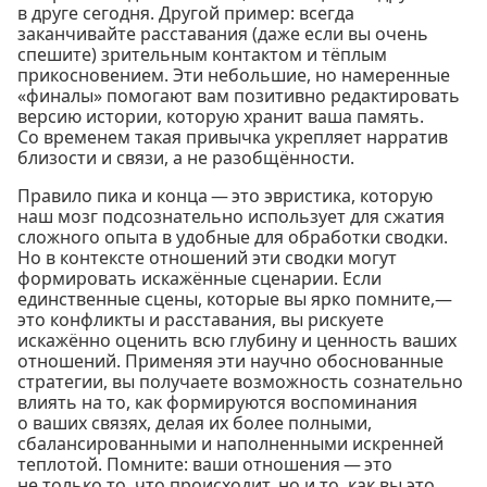
в друге сегодня. Другой пример: всегда
заканчивайте расставания (даже если вы очень
спешите) зрительным контактом и тёплым
прикосновением. Эти небольшие, но намеренные
«финалы» помогают вам позитивно редактировать
версию истории, которую хранит ваша память.
Со временем такая привычка укрепляет нарратив
близости и связи, а не разобщённости.
Правило пика и конца — это эвристика, которую
наш мозг подсознательно использует для сжатия
сложного опыта в удобные для обработки сводки.
Но в контексте отношений эти сводки могут
формировать искажённые сценарии. Если
единственные сцены, которые вы ярко помните,—
это конфликты и расставания, вы рискуете
искажённо оценить всю глубину и ценность ваших
отношений. Применяя эти научно обоснованные
стратегии, вы получаете возможность сознательно
влиять на то, как формируются воспоминания
о ваших связях, делая их более полными,
сбалансированными и наполненными искренней
теплотой. Помните: ваши отношения — это
не только то, что происходит, но и то, как вы это