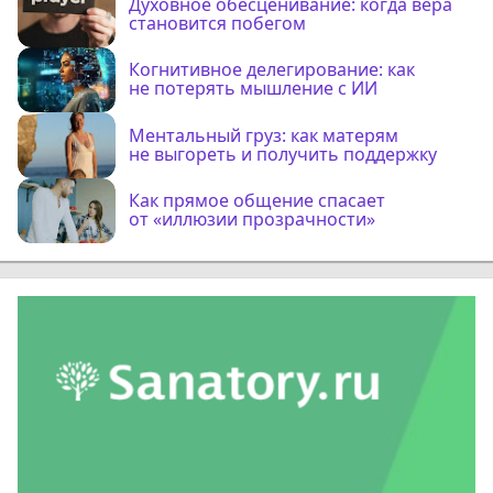
Духовное обесценивание: когда вера
становится побегом
Когнитивное делегирование: как
не потерять мышление с ИИ
Ментальный груз: как матерям
не выгореть и получить поддержку
Как прямое общение спасает
от «иллюзии прозрачности»