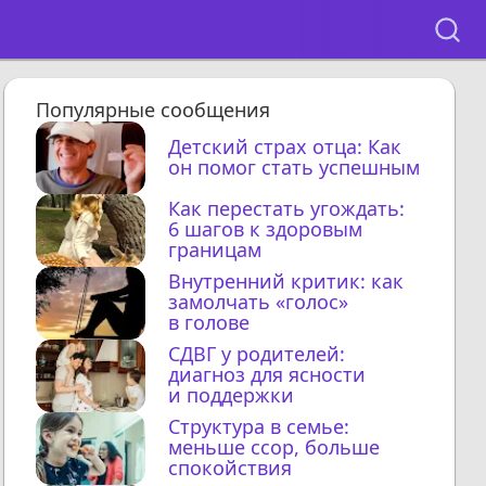
Популярные сообщения
Детский страх отца: Как
он помог стать успешным
Как перестать угождать:
6 шагов к здоровым
границам
Внутренний критик: как
замолчать «голос»
в голове
СДВГ у родителей:
диагноз для ясности
и поддержки
Структура в семье:
меньше ссор, больше
спокойствия