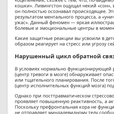
кошки». Ливингстон ощущал некий «сон», в
он полностью осознавал происходящее. Это
результатом ментального процесса, а «уни
ужас». Данный феномен — яркая иллюстрац
болевые и эмоциональные центры в момен
Какие защитные реакции вы усвоили в дет
образом реагирует на стресс или угрозу се
Нарушенный цикл обратной связ
В условиях нормально функционирующей р
(центр тревоги в мозге) обнаруживает опас
или тщательного планирования. После того
(центр исполнительных функций мозга) под
Однако при посттравматическом стрессово
проявляет повышенную реактивность, а ак
Поскольку префронтальная кора не функц
не отправляет миндалевидному телу сообщ