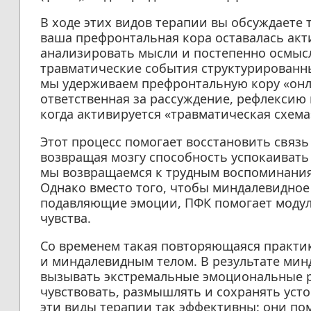
В ходе этих видов терапии вы обсуждаете
ваша префронтальная кора оставалась акт
анализировать мысли и постепенно осмыс
травматические события структурирован
мы удерживаем префронтальную кору «онлай
ответственная за рассуждение, рефлексию 
когда активируется «травматическая схема
Этот процесс помогает восстановить связ
возвращая мозгу способность успокаивать
мы возвращаемся к трудным воспоминаниям
Однако вместо того, чтобы миндалевидное
подавляющие эмоции, ПФК помогает модул
чувства.
Со временем такая повторяющаяся практик
и миндалевидным телом. В результате мин
вызывать экстремальные эмоциональные ре
чувствовать, размышлять и сохранять уст
эти виды терапии так эффективны: они по