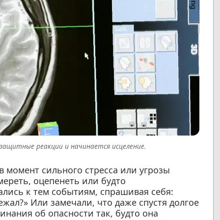
я защитные реакции и начинается исцеление.
в момент сильного стресса или угрозы
мереть, оцепенеть или будто
лись к тем событиям, спрашивая себя:
ежал?» Или замечали, что даже спустя долгое
инания об опасности так, будто она