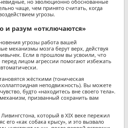
очевидные, но эволюционно обоснованные
льно чаще, чем принято считать, когда
воздействием угрозы.
о и разум «отключаются»
кновения угрозы работа вашей
е механизмы мозга берут верх, действуя
ивычек. Если в прошлом вы усвоили, что
 перед лицом агрессии помогают избежать
автоматически.
тановятся жёсткими (тоническая
(коллаптоидная неподвижность). Вы можете
увство, будто «находитесь вне своего тела».
 механизм, призванный сохранить вам
 Ливингстона, который в XIX веке пережил
яс его «как собака крысу», и это вызвало
ому, чувствует мышь после первой встряски