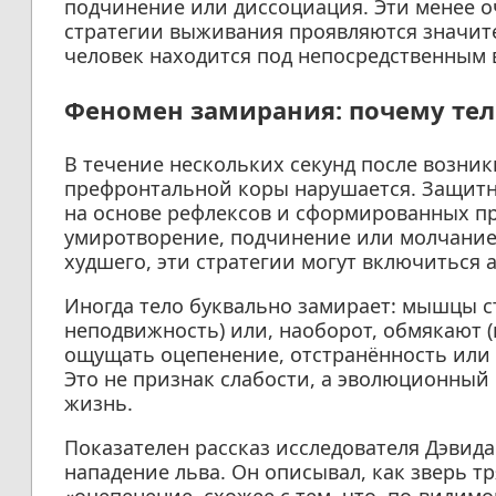
подчинение или диссоциация. Эти менее 
стратегии выживания проявляются значите
человек находится под непосредственным 
Феномен замирания: почему тел
В течение нескольких секунд после возни
префронтальной коры нарушается. Защитны
на основе рефлексов и сформированных пр
умиротворение, подчинение или молчание
худшего, эти стратегии могут включиться 
Иногда тело буквально замирает: мышцы с
неподвижность) или, наоборот, обмякают 
ощущать оцепенение, отстранённость или ч
Это не признак слабости, а эволюционный
жизнь.
Показателен рассказ исследователя Дэвида
нападение льва. Он описывал, как зверь тр
«оцепенение, схожее с тем, что, по-видим