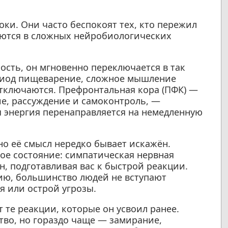
оки. Они часто беспокоят тех, кто пережил
оются в сложных нейробиологических
ность, он мгновенно переключается в так
риод пищеварение, сложное мышление
тключаются. Префронтальная кора (ПФК) —
ие, рассуждение и самоконтроль, —
я энергия перенаправляется на немедленную
 но её смысл нередко бывает искажён.
ое состояние: симпатическая нервная
, подготавливая вас к быстрой реакции.
ию, большинство людей не вступают
я или острой угрозы.
 те реакции, которые он усвоил ранее.
тво, но гораздо чаще — замирание,