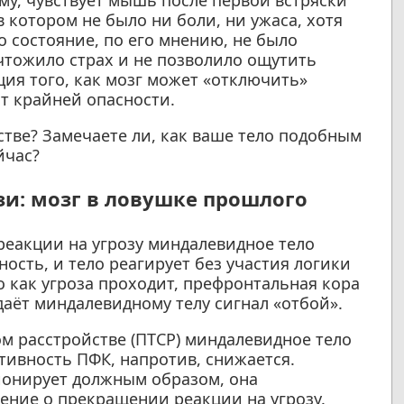
 котором не было ни боли, ни ужаса, хотя
 состояние, по его мнению, не было
чтожило страх и не позволило ощутить
ия того, как мозг может «отключить»
т крайней опасности.
стве? Замечаете ли, как ваше тело подобным
йчас?
и: мозг в ловушке прошлого
еакции на угрозу миндалевидное тело
ность, и тело реагирует без участия логики
 как угроза проходит, префронтальная кора
аёт миндалевидному телу сигнал «отбой».
м расстройстве (ПТСР) миндалевидное тело
тивность ПФК, напротив, снижается.
ионирует должным образом, она
ение о прекращении реакции на угрозу.