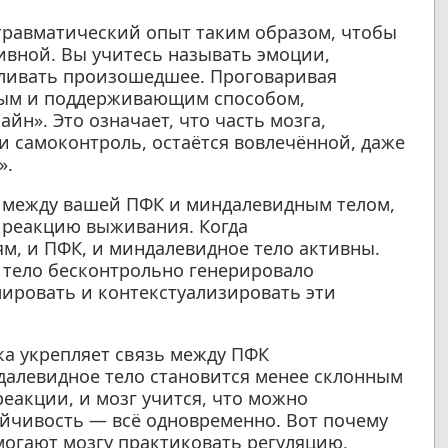
 травматический опыт таким образом, чтобы
ивной. Вы учитесь называть эмоции,
ливать произошедшее. Проговаривая
ным и поддерживающим способом,
н». Это означает, что часть мозга,
и самоконтроль, остаётся вовлечённой, даже
».
ь между вашей ПФК и миндалевидным телом,
 реакцию выживания. Когда
, и ПФК, и миндалевидное тело активны.
 тело бесконтрольно генерировало
ировать и контекстуализировать эти
а укрепляет связь между ПФК
далевидное тело становится менее склонным
акции, и мозг учится, что можно
ойчивость — всё одновременно. Вот почему
могают мозгу практиковать регуляцию,