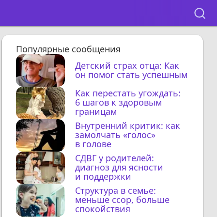
Популярные сообщения
Детский страх отца: Как
он помог стать успешным
Как перестать угождать:
6 шагов к здоровым
границам
Внутренний критик: как
замолчать «голос»
в голове
СДВГ у родителей:
диагноз для ясности
и поддержки
Структура в семье:
меньше ссор, больше
спокойствия