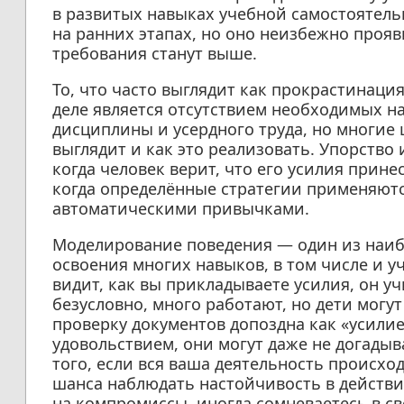
в развитых навыках учебной самостоятель
на ранних этапах, но оно неизбежно прояв
требования станут выше.
То, что часто выглядит как прокрастинаци
деле является отсутствием необходимых на
дисциплины и усердного труда, но многие 
выглядит и как это реализовать. Упорство
когда человек верит, что его усилия прине
когда определённые стратегии применяются
автоматическими привычками.
Моделирование поведения — один из наиб
освоения многих навыков, в том числе и у
видит, как вы прикладываете усилия, он уч
безусловно, много работают, но дети могу
проверку документов допоздна как «усилие
удовольствием, они могут даже не догадыв
того, если вся ваша деятельность происход
шанса наблюдать настойчивость в действии
на компромиссы, иногда сомневаетесь в св