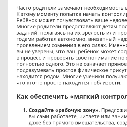
Часто родители замечают необходимость 
К этому моменту попытка начать контроли
Ребёнок может почувствовать ваше недовер
Многие родители предоставляют детям по
заданий, полагаясь на их зрелость или про
годами работал автономно, внезапный над
проявлением сомнения в его силах. Именн
вы не уверены, что ваш ребёнок может со
в процесс и проверять своё понимание по х
полностью одного. Это не означает прямо
подразумевать простое физическое присутс
находится рядом. Многие ученики получают
что кто-то просто находится поблизости.
Как обеспечить «мягкий контрол
Создайте «рабочую зону».
Предложит
вы сами работаете, читаете или зани
даже без прямого вмешательства, соз