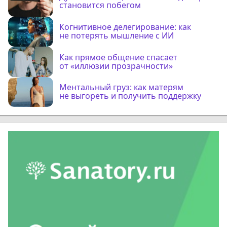
становится побегом
Когнитивное делегирование: как
не потерять мышление с ИИ
Как прямое общение спасает
от «иллюзии прозрачности»
Ментальный груз: как матерям
не выгореть и получить поддержку