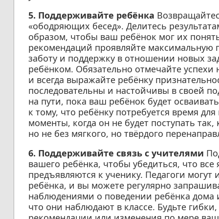
5. Поддерживайте ребёнка
Возвращайтесь
«ободряющих бесед». Делитесь результат
образом, чтобы ваш ребёнок мог их понят
рекомендаций проявляйте максимальную п
заботу и поддержку в отношении новых за
ребёнком. Обязательно отмечайте успехи 
и всегда выражайте ребёнку признательнос
последовательны и настойчивы в своей п
на пути, пока ваш ребёнок будет осваиват
к тому, что ребёнку потребуется время дл
моменты, когда он не будет поступать так, 
но не без мягкого, но твёрдого перенапра
6. Поддерживайте связь с учителями
Под
вашего ребёнка, чтобы убедиться, что все
предъявляются к ученику. Педагоги могут 
ребёнка, и вы можете регулярно запраши
наблюдениями о поведении ребёнка дома и 
что они наблюдают в классе. Будьте гибки
рекомендации или изменения по мере ваш