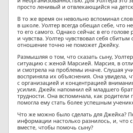
и неорганизованностью. Для Уолтера это з
просто ленивый и отвлекающийся на детск
В то же время он невольно вспоминал слов
в школе. Уолтер всегда обещал себе, что не
то его самого. Однако сейчас в его голов
и чувства. Уолтер чувствовал себя сбитым 
отношение точно не поможет Джейку.
Размышляя о том, что сказать сыну, Уолте
ситуацию с женой Марсией. Марсия, в отли
и смотрела на проблемы иначе. Слушая учи
восприняла их объяснения. Она увидела, ч
с организацией и концентрацией внимания
усилия. Джейк напомнил ей младшего брат
трудности. Она вспоминала, как родители 
помогла ему стать более успешным ученик
Что же можно было сделать для Джейка? П
информации настолько разнилось, и, что 
вместе, чтобы помочь сыну?