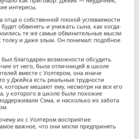
вучало как приговор: Джейк — неудачник,
ие интересы.
а отца о собственной плохой успеваемости
 будет обвинять и унижать сына, как когда-
е роились те же самые обвинительные мысли
с толку и даже злым. Он понимал: подобное
р был благодарен возможности обсудить
чие от него, была отличницей в школе
телей вместе с Уолтером, она иначе
то у Джейка есть реальные трудности
, которые мешают ему, несмотря на все его
а, у которого в школе были похожие
поддерживали Сэма, и насколько их забота
ом.
очему их с Уолтером восприятие
самое важное, что они могли предпринять