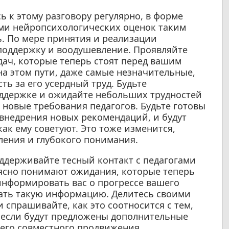
 к этому разговору регулярно, в форме
ами нейропсихологических оценок таким
ь. По мере принятия и реализации
оддержку и воодушевление. Проявляйте
дач, которые теперь стоят перед вашим
на этом пути, даже самые незначительные,
ть за его усердный труд. Будьте
оддержке и ожидайте небольших трудностей
ь новые требования педагогов. Будьте готовы
я внедрения новых рекомендаций, и будут
как ему советуют. Это тоже изменится,
вления и глубокого понимания.
держивайте тесный контакт с педагогами
 ясно понимают ожидания, которые теперь
информировать вас о прогрессе вашего
вать такую информацию. Делитесь своими
спрашивайте, как это соотносится с тем,
, если будут предложены дополнительные
его совместного продвижения.