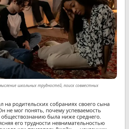
мысление школьных трудностей, поиск совместных
ёл на родительских собраниях своего сына
Он не мог понять, почему успеваемость
и обществознанию была ниже среднего.
ъясняя его трудности невнимательностью