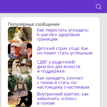
Популярные сообщения
Как перестать угождать:
6 шагов к здоровым
границам
Детский страх отца: Как
он помог стать успешным
СДВГ у родителей:
диагноз для ясности
и поддержки
Как наладить контакт
с телом и стать по-
настоящему счастливым
Внутренний критик: как
замолчать «голос»
в голове