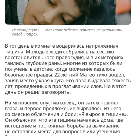
Молчание ребенка, скрывающее усталость,
голод и страх.
В тот день в комнате воцарилась напряжённая
тишина. Молодые люди собрались на сессию
восстановительного правосудия, и в их историях
таились глубокие раны, многие из которых были
получены в детстве, когда молчание казалось
безопаснее правды. 22-летний Матео тихо вошёл,
заняв место у края круга. Его поза выдавала тяжесть
лет, проведённых в проглатывании слов. Но в этот
день он решил заговорить.
На мгновение опустив взгляд, он затем поднял
глаза, и первое предложение вырвалось из него
со смесью облегчения и боли: «Я вырос в тишине».
Он объяснил, что эта тишина началась дома, где
истощение и постоянная борьба за выживание
не оставляли места для вопросов или утешения.