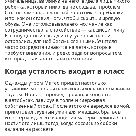
Учительница, взглянув на него, видела лишь тихого
ребёнка, который никогда не создавал проблем.
Она не замечала влажный воротник его рубашки
и то, как он ставил ноги, чтобы скрыть дырявую
обувь. Она истолковывала его молчание как
сотрудничество, а спокойствие — как дисциплину.
Его опущенный взгляд и ссутуленные плечи
оставались для неё бессмысленными. Учителя
часто сосредотачиваются на детях, которые
требуют внимания, и редко задают вопросы тем,
кто предпочитает оставаться в тени.
Когда усталость входит в класс
Однажды утром Матео пришёл настолько
уставшим, что поднять веки казалось непосильным
трудом. Ночь он провёл, продавая конфеты
в автобусах, лавируя в толпе и сдерживая
собственный страх. После этого он вернулся домой,
приготовил скудный ужин для младших братьев
и сестёр и ждал возвращения матери с улицы. Сон
настиг его лишь тогда, когда соседские собаки
залаяли на рассвете.