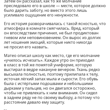
Затем он рассказал, как то же молчание
преследовало его в школе — месте, которое должно
было дарить заботу, но вместо этого лишь
усиливало ощущение его ненужности.
Его история разворачивалась с такой ясностью, что
атмосфера в комнате смягчилась. Вред, который
он впоследствии причинил, не был продиктован
гневом или неповиновением. Он вырос из долгих
лет ношения эмоций, которые никто никогда
не просил его назвать.
Матео описал школу как место, где его молчание
«училось исчезать». Каждое утро он приходил
в класс в той же помятой униформе, которую
выстирал в ведре накануне вечером. Ткань редко
высыхала полностью, поэтому прилипала к телу,
источая лёгкий запах мыла и сырости. Его обувь
была с истёртыми подошвами и небольшими
дырками у пальцев, но он двигался осторожно,
чтобы не привлекать к ним внимания. Он сидел
в заднем ряду не по своему выбору, а потому что
расстояние давало ему защиту.