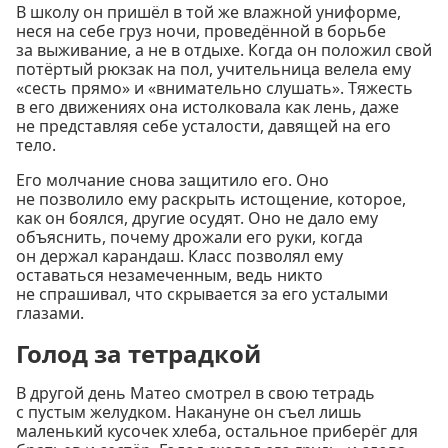
В школу он пришёл в той же влажной униформе,
неся на себе груз ночи, проведённой в борьбе
за выживание, а не в отдыхе. Когда он положил свой
потёртый рюкзак на пол, учительница велела ему
«сесть прямо» и «внимательно слушать». Тяжесть
в его движениях она истолковала как лень, даже
не представляя себе усталости, давящей на его
тело.
Его молчание снова защитило его. Оно
не позволило ему раскрыть истощение, которое,
как он боялся, другие осудят. Оно не дало ему
объяснить, почему дрожали его руки, когда
он держал карандаш. Класс позволял ему
оставаться незамеченным, ведь никто
не спрашивал, что скрывается за его усталыми
глазами.
Голод за тетрадкой
В другой день Матео смотрел в свою тетрадь
с пустым желудком. Накануне он съел лишь
маленький кусочек хлеба, остальное приберёг для