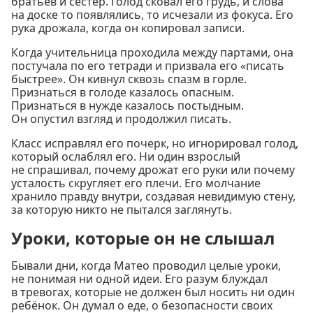
братьев и сестёр. Голод сковал его грудь, и слова
на доске то появлялись, то исчезали из фокуса. Его
рука дрожала, когда он копировал записи.
Когда учительница проходила между партами, она
постучала по его тетради и призвала его «писать
быстрее». Он кивнул сквозь спазм в горле.
Признаться в голоде казалось опасным.
Признаться в нужде казалось постыдным.
Он опустил взгляд и продолжил писать.
Класс исправлял его почерк, но игнорировал голод,
который ослаблял его. Ни один взрослый
не спрашивал, почему дрожат его руки или почему
усталость скругляет его плечи. Его молчание
хранило правду внутри, создавая невидимую стену,
за которую никто не пытался заглянуть.
Уроки, которые он не слышал
Бывали дни, когда Матео проводил целые уроки,
не понимая ни одной идеи. Его разум блуждал
в тревогах, которые не должен был носить ни один
ребёнок. Он думал о еде, о безопасности своих