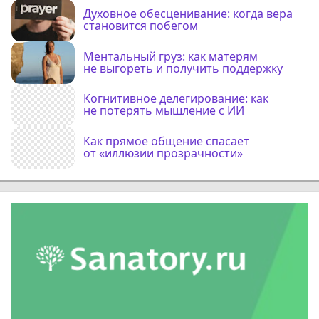
Духовное обесценивание: когда вера
становится побегом
Ментальный груз: как матерям
не выгореть и получить поддержку
Когнитивное делегирование: как
не потерять мышление с ИИ
Как прямое общение спасает
от «иллюзии прозрачности»