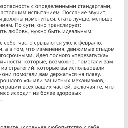
безопасность с определёнными стандартами,
настоящим испытанием. Послание звучит
ы должны измениться, стать лучше, меньше
иям. По сути, оно транслирует:
ить любовь, нужно быть идеальным.
 себе, часто срываются уже к февралю.
и, а в том, что изменения, движимые стыдом
лгосрочными. Идея полного «перезапуска»
личности, которые, возможно, помогали вам
 из стратегий, которые вы использовали
 они помогали вам держаться на плаву.
прошлого «я» или защитных механизмов,
еграции всех ваших частей, включая те, что
есс исходит из более здоровых
.
оявите искреннее любопытство к себе.