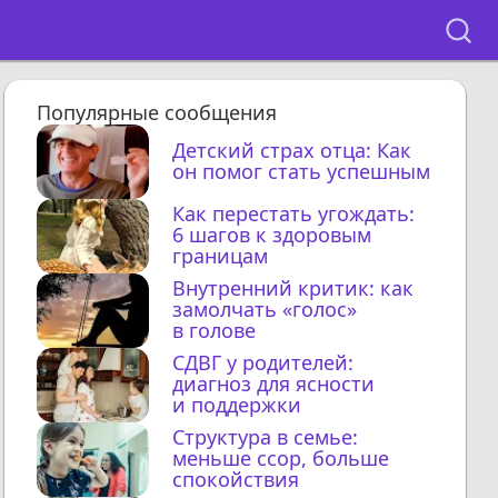
Популярные сообщения
Детский страх отца: Как
он помог стать успешным
Как перестать угождать:
6 шагов к здоровым
границам
Внутренний критик: как
замолчать «голос»
в голове
СДВГ у родителей:
диагноз для ясности
и поддержки
Структура в семье:
меньше ссор, больше
спокойствия