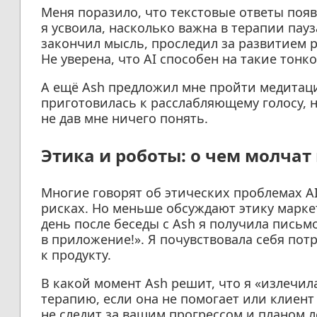
Меня поразило, что текстовые ответы поя
я усвоила, насколько важна в терапии пау
закончил мысль, проследил за развитием р
Не уверена, что AI способен на такие тонко
А ещё Ash предложил мне пройти медитаци
приготовилась к расслабляющему голосу, 
не дав мне ничего понять.
Этика и роботы: о чем молчат
Многие говорят об этических проблемах A
рисках. Но меньше обсуждают этику марке
день после беседы с Ash я получила письмо
в приложение!». Я почувствовала себя пот
к продукту.
В какой момент Ash решит, что я «излечи
терапию, если она не помогает или клиент 
не следит за вашим прогрессом и планом 