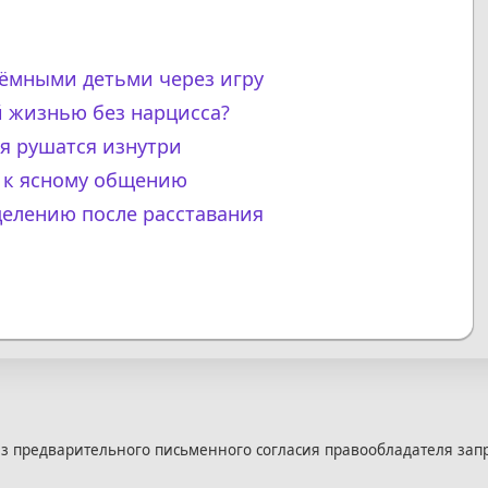
иёмными детьми через игру
й жизнью без нарцисса?
я рушатся изнутри
 к ясному общению
целению после расставания
з предварительного письменного согласия правообладателя зап