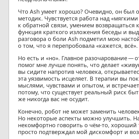
Что Ash умеет хорошо? Очевидно, он был 
методик. Чувствуется работа над «мягким
к обратной связи, умением возвращаться 
функция краткого изложения беседы и вы
разговора о боли Ash подметил мою насто
о том, что я перепробовала «кажется, всё».
Но есть и «но». Главное разочарование — о
помог мне лучше понять, что делает «жив
вы сидите напротив человека, открываетес
эта уязвимость исцеляет. В терапии вы по
мыслями, чувствами и опытом, и встречае
потому, что существует реальный риск бы
же никогда вас не осудит.
Конечно, робот не может заменить человек
Но некоторые аспекты можно улучшить. На
некомфортно говорить о чём-то, хороший т
просто подтверждал мой дискомфорт и воз