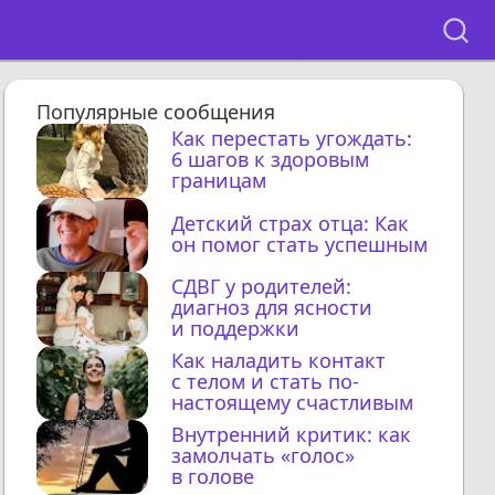
Популярные сообщения
Как перестать угождать:
6 шагов к здоровым
границам
Детский страх отца: Как
он помог стать успешным
СДВГ у родителей:
диагноз для ясности
и поддержки
Как наладить контакт
с телом и стать по-
настоящему счастливым
Внутренний критик: как
замолчать «голос»
в голове