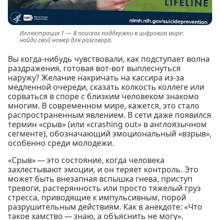
В поисках поддержки в цифровом мире:
найди свой номер для разговора.
Вы когда-нибудь чувствовали, как подступает волна
раздражения, готовая вот-вот выплеснуться
наружу? Желание накричать на кассира из-за
медленной очереди, сказать колкость коллеге или
сорваться в споре с близким человеком знакомо
многим. В современном мире, кажется, это стало
распространенным явлением. В сети даже появился
термин «срыв» (или «crashing out» в англоязычном
сегменте), обозначающий эмоциональный «взрыв»,
особенно среди молодежи.
«Срыв» — это состояние, когда человека
захлестывают эмоции, и он теряет контроль. Это
может быть внезапная вспышка гнева, приступ
тревоги, растерянность или просто тяжелый груз
стресса, приводящие к импульсивным, порой
разрушительным действиям. Как в анекдоте: «Что
такое хамство — знаю, а объяснить не могу».