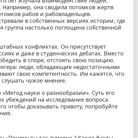
го лет изучала взаимодействие людей,
 Например, она сводила потомков жертв
отомков рабов и рабовладельцев.
стревали в собственных версиях истории, где
ая группа настолько поглощена собственной
сштабных конфликтах. Он присутствует
ссиях и даже в студенческих дебатах. Вместо
обедить в споре, отстоять свою позицию.
рюгера: люди, обладающие недостаточными
ивают свою компетентность. Им кажется, что
и слушать чужое мнение.
а «Метод науки о разнообразии». Суть его
их убеждений на исследование вопроса
ого чтобы доказывать правоту, попробуйте
ния.
о: «Почему ты так думаешь? Какие факты