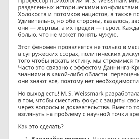
Профессор психологии М. S. Weissmark мно
разделенных историческими конфликтами.
Холокоста и потомков нацистов, а также п
Удивительно, но обе стороны, казалось, за
они — жертвы, а их предки — герои. Кажд
болью, что не может понять чужую.
Этот феномен проявляется не только в ма
в супружеских ссорах, политических диску
того чтобы искать истину, мы стремимся п
Часто это связано с эффектом Даннинга-К
знаниями в какой-либо области, переоцен
они знают все, поэтому нет необходимост
Но выход есть! М. S. Weissmark разработал
в том, чтобы сместить фокус с защиты сво
через вопросы и доказательства. Вместо т
взглянуть на проблему с научной точки зре
Как это сделать?
Задавайте вопросы.
Начните с малог