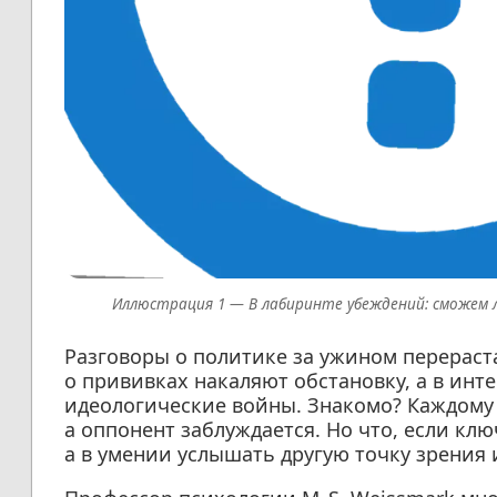
В лабиринте убеждений: сможем 
Разговоры о политике за ужином перераст
о прививках накаляют обстановку, а в инт
идеологические войны. Знакомо? Каждому и
а оппонент заблуждается. Но что, если клю
а в умении услышать другую точку зрения