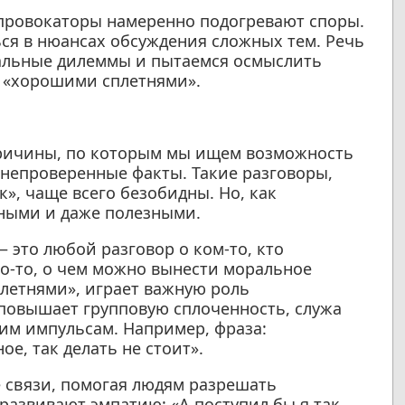
 провокаторы намеренно подогревают споры.
ься в нюансах обсуждения сложных тем. Речь
еальные дилеммы и пытаемся осмыслить
о «хорошими сплетнями».
причины, по которым мы ищем возможность
 непроверенные факты. Такие разговоры,
», чаще всего безобидны. Но, как
вными и даже полезными.
 это любой разговор о ком-то, кто
го-то, о чем можно вынести моральное
плетнями», играет важную роль
повышает групповую сплоченность, служа
м импульсам. Например, фраза:
е, так делать не стоит».
 связи, помогая людям разрешать
развивают эмпатию: «А поступил бы я так