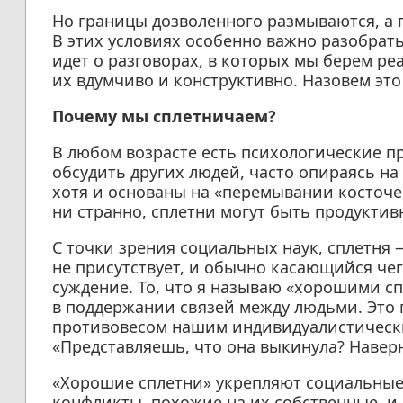
Но границы дозволенного размываются, а
В этих условиях особенно важно разобрат
идет о разговорах, в которых мы берем р
их вдумчиво и конструктивно. Назовем эт
Почему мы сплетничаем?
В любом возрасте есть психологические 
обсудить других людей, часто опираясь на
хотя и основаны на «перемывании косточек
ни странно, сплетни могут быть продукти
С точки зрения социальных наук, сплетня —
не присутствует, и обычно касающийся че
суждение. То, что я называю «хорошими с
в поддержании связей между людьми. Это 
противовесом нашим индивидуалистически
«Представляешь, что она выкинула? Наверно
«Хорошие сплетни» укрепляют социальные
конфликты, похожие на их собственные, и 