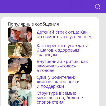
Популярные сообщения
Детский страх отца: Как
он помог стать успешным
Как перестать угождать:
6 шагов к здоровым
границам
Внутренний критик: как
замолчать «голос»
в голове
СДВГ у родителей:
диагноз для ясности
и поддержки
Структура в семье:
меньше ссор, больше
спокойствия