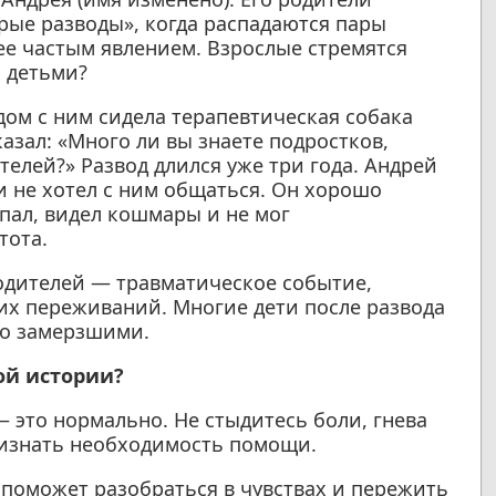
ерые разводы», когда распадаются пары
лее частым явлением. Взрослые стремятся
х детьми?
дом с ним сидела терапевтическая собака
азал: «Много ли вы знаете подростков,
телей?» Развод длился уже три года. Андрей
и не хотел с ним общаться. Он хорошо
спал, видел кошмары и не мог
тота.
одителей — травматическое событие,
их переживаний. Многие дети после развода
но замерзшими.
той истории?
— это нормально. Не стыдитесь боли, гнева
ризнать необходимость помощи.
поможет разобраться в чувствах и пережить