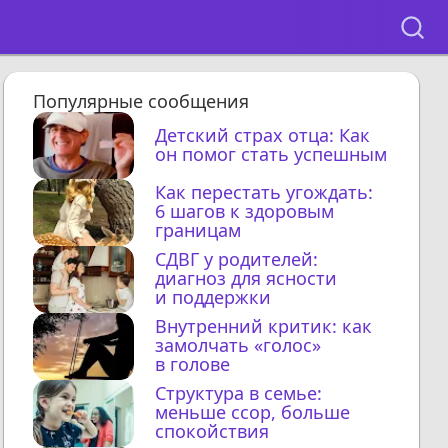
Популярные сообщения
Детский страх отца: Как
он помог стать успешным
Как перестать угождать:
6 шагов к здоровым
границам
СДВГ у родителей:
диагноз для ясности
и поддержки
Внутренний критик: как
замолчать «голос»
в голове
Структура в семье:
меньше ссор, больше
спокойствия