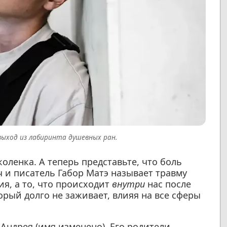
выход из лабиринта душевных ран.
оленка. А теперь представьте, что боль
ч и писатель Габор Матэ называет травму
я, а то, что происходит
внутри
нас после
торый долго не заживает, влияя на все сферы
Андрея (имя изменено). Его родители