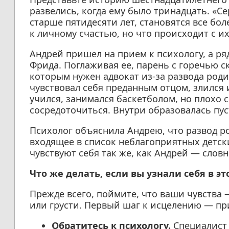
развелись, когда ему было тринадцать. «С
старше пятидесяти лет, становятся все бо
к личному счастью, но что происходит с и
Андрей пришел на прием к психологу, а ря
Фрида. Поглаживая ее, парень с горечью ск
которым нужен адвокат из-за развода роди
чувствовал себя преданным отцом, злился 
учился, занимался баскетболом, но плохо 
сосредоточиться. Внутри образовалась пус
Психолог объяснила Андрею, что развод р
входящее в список неблагоприятных детск
чувствуют себя так же, как Андрей — слов
Что же делать, если вы узнали себя в э
Прежде всего, поймите, что ваши чувства 
или грусти. Первый шаг к исцелению — п
Обратитесь к психологу.
Специалист 