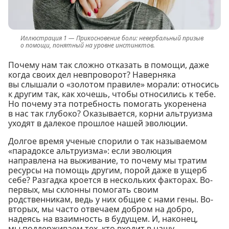
Прикосновение боли: невербальный призыв
о помощи, понятный на уровне инстинктов.
Почему нам так сложно отказать в помощи, даже
когда своих дел невпроворот? Наверняка
вы слышали о «золотом правиле» морали: относись
к другим так, как хочешь, чтобы относились к тебе.
Но почему эта потребность помогать укоренена
в нас так глубоко? Оказывается, корни альтруизма
уходят в далекое прошлое нашей эволюции.
Долгое время ученые спорили о так называемом
«парадоксе альтруизма»: если эволюция
направлена на выживание, то почему мы тратим
ресурсы на помощь другим, порой даже в ущерб
себе? Разгадка кроется в нескольких факторах. Во-
первых, мы склонны помогать своим
родственникам, ведь у них общие с нами гены. Во-
вторых, мы часто отвечаем добром на добро,
надеясь на взаимность в будущем. И, наконец,
мы поддерживаем тех, кто входит в нашу