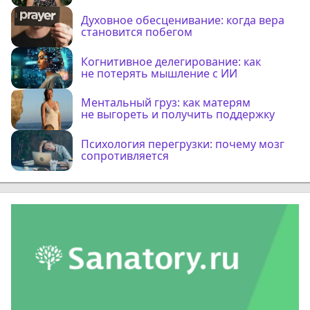
Духовное обесценивание: когда вера
становится побегом
Когнитивное делегирование: как
не потерять мышление с ИИ
Ментальный груз: как матерям
не выгореть и получить поддержку
Психология перегрузки: почему мозг
сопротивляется