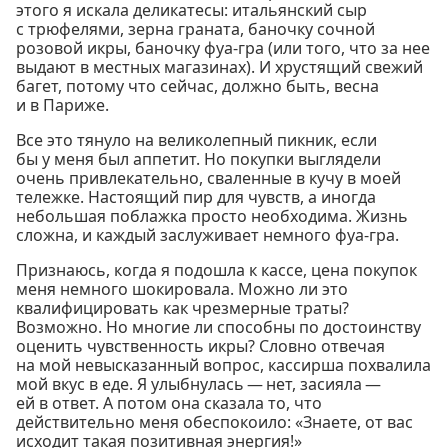
этого я искала деликатесы: итальянский сыр
с трюфелями, зерна граната, баночку сочной
розовой икры, баночку фуа-гра (или того, что за нее
выдают в местных магазинах). И хрустящий свежий
багет, потому что сейчас, должно быть, весна
и в Париже.
Все это тянуло на великолепный пикник, если
бы у меня был аппетит. Но покупки выглядели
очень привлекательно, сваленные в кучу в моей
тележке. Настоящий пир для чувств, а иногда
небольшая поблажка просто необходима. Жизнь
сложна, и каждый заслуживает немного фуа-гра.
Признаюсь, когда я подошла к кассе, цена покупок
меня немного шокировала. Можно ли это
квалифицировать как чрезмерные траты?
Возможно. Но многие ли способны по достоинству
оценить чувственность икры? Словно отвечая
на мой невысказанный вопрос, кассирша похвалила
мой вкус в еде. Я улыбнулась — нет, засияла —
ей в ответ. А потом она сказала то, что
действительно меня обеспокоило: «Знаете, от вас
исходит такая позитивная энергия!»