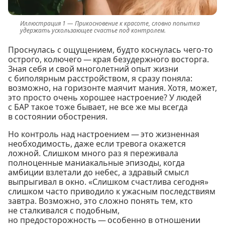
Прикосновение к красоте, словно попытка
удержать ускользающее счастье под контролем.
Проснулась с ощущением, будто коснулась чего-то
острого, колючего — края безудержного восторга.
Зная себя и свой многолетний опыт жизни
с биполярным расстройством, я сразу поняла:
возможно, на горизонте маячит мания. Хотя, может,
это просто очень хорошее настроение? У людей
с БАР такое тоже бывает, не все же мы всегда
в состоянии обострения.
Но контроль над настроением — это жизненная
необходимость, даже если тревога окажется
ложной. Слишком много раз я переживала
полноценные маниакальные эпизоды, когда
амбиции взлетали до небес, а здравый смысл
выпрыгивал в окно. «Слишком счастлива сегодня»
слишком часто приводило к ужасным последствиям
завтра. Возможно, это сложно понять тем, кто
не сталкивался с подобным,
но предосторожность — особенно в отношении