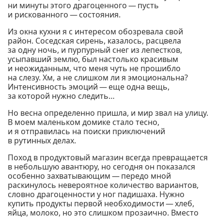
ни минуты этого драгоценного — пусть
и рискованного — состояния.
Из окна кухни я с интересом обозревала свой
район. Соседская сирень, казалось, расцвела
за одну ночь, и пурпурный снег из лепестков,
усыпавший землю, был настолько красивым
и неожиданным, что меня чуть не прошибло
на слезу. Хм, а не слишком ли я эмоциональна?
Интенсивность эмоций — еще одна вещь,
за которой нужно следить…
Но весна определенно пришла, и мир звал на улицу.
В моем маленьком домике стало тесно,
и я отправилась на поиски приключений
в рутинных делах.
Поход в продуктовый магазин всегда превращается
в небольшую авантюру, но сегодня он показался
особенно захватывающим — передо мной
раскинулось невероятное количество вариантов,
словно драгоценности у ног падишаха. Нужно
купить продукты первой необходимости — хлеб,
яйца, молоко, но это слишком прозаично. Вместо