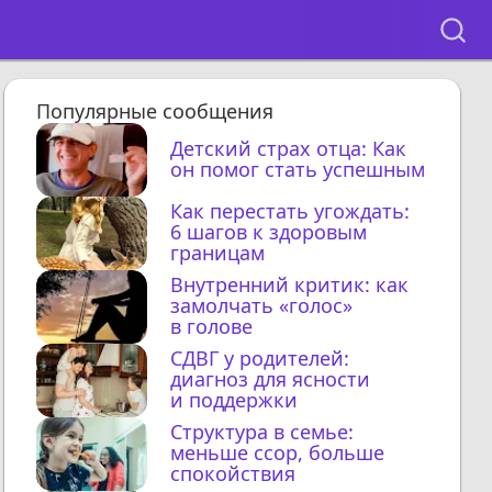
Популярные сообщения
Детский страх отца: Как
он помог стать успешным
Как перестать угождать:
6 шагов к здоровым
границам
Внутренний критик: как
замолчать «голос»
в голове
СДВГ у родителей:
диагноз для ясности
и поддержки
Структура в семье:
меньше ссор, больше
спокойствия