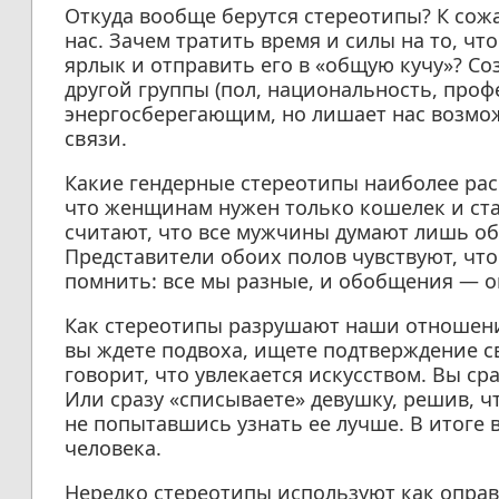
Откуда вообще берутся стереотипы? К сож
нас. Зачем тратить время и силы на то, чт
ярлык и отправить его в «общую кучу»? Со
другой группы (пол, национальность, проф
энергосберегающим, но лишает нас возмо
связи.
Какие гендерные стереотипы наиболее ра
что женщинам нужен только кошелек и ста
считают, что все мужчины думают лишь об
Представители обоих полов чувствуют, что
помнить: все мы разные, и обобщения — о
Как стереотипы разрушают наши отношени
вы ждете подвоха, ищете подтверждение 
говорит, что увлекается искусством. Вы сра
Или сразу «списываете» девушку, решив, ч
не попытавшись узнать ее лучше. В итоге 
человека.
Нередко стереотипы используют как оправд