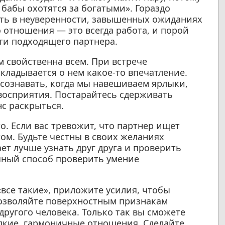
 бабы охотятся за богатыми». Гораздо
ыть в неуверенности, завышенных ожиданиях
о отношения — это всегда работа, и порой
ти подходящего партнера.
 свойственна всем. При встрече
кладывается о нем какое-то впечатление.
осознавать, когда мы навешиваем ярлыки,
восприятия. Постарайтесь сдерживать
с раскрыться.
о. Если вас тревожит, что партнер ищет
том. Будьте честны в своих желаниях
т лучше узнать друг друга и проверить
ичный способ проверить умение
все такие», приложите усилия, чтобы
позволяйте поверхностным признакам
ругого человека. Только так вы сможете
пкие, гармоничные отношения. Сделайте