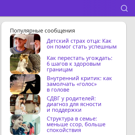
Популярные сообщения
Детский страх отца: Как
он помог стать успешным
Как перестать угождать:
6 шагов к здоровым
границам
Внутренний критик: как
замолчать «голос»
в голове
СДВГ у родителей:
диагноз для ясности
и поддержки
Структура в семье:
меньше ссор, больше
спокойствия