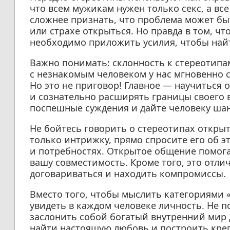
что всем мужикам нужен только секс, а все
сложнее признать, что проблема может б
или страхе открыться. Но правда в том, чт
необходимо приложить усилия, чтобы най
Важно понимать: склонность к стереотипам
с незнакомым человеком у нас мгновенно с
Но это не приговор! Главное — научиться 
и сознательно расширять границы своего 
поспешные суждения и дайте человеку шан
Не бойтесь говорить о стереотипах открыт
только интрижку, прямо спросите его об э
и потребностях. Открытое общение помогае
вашу совместимость. Кроме того, это отл
договариваться и находить компромиссы.
Вместо того, чтобы мыслить категориями «
увидеть в каждом человеке личность. Не 
заслонить собой богатый внутренний мир д
найти настоящую любовь и построить кре