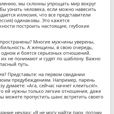
алению, мы склонны упрощать мир вокруг
обы узнать человека, если можно навесить
здается иллюзия, что все представители
ессия) одинаковы. Это кажется
жности построить настоящие, глубокие
спространены? Многие мужчины уверены,
бильность. А женщины, в свою очередь,
 одном и боятся серьезных отношений.
 их не понимают и судят по шаблону. Важно
пасный путь.
я? Представьте: на первом свидании
своим предубеждениям. Например, парень
зу думаете: «Ага, сейчас начнет клеиться!».
то ей нужны только легкие отношения, даже
вы можете пропустить шанс встретить своего
ание неудач: «Я не могу найти пару, потому