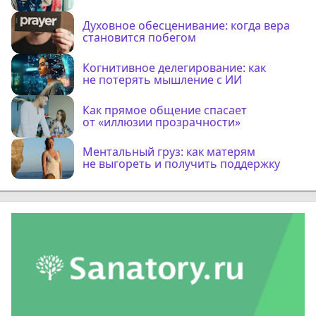
Духовное обесценивание: когда вера
становится побегом
Когнитивное делегирование: как
не потерять мышление с ИИ
Как прямое общение спасает
от «иллюзии прозрачности»
Ментальный груз: как матерям
не выгореть и получить поддержку