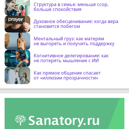
Структура в семье: меньше ссор,
больше спокойствия
Духовное обесценивание: когда вера
становится побегом
Ментальный груз: как матерям
не выгореть и получить поддержку
Когнитивное делегирование: как
не потерять мышление с ИИ
Как прямое общение спасает
от «иллюзии прозрачности»