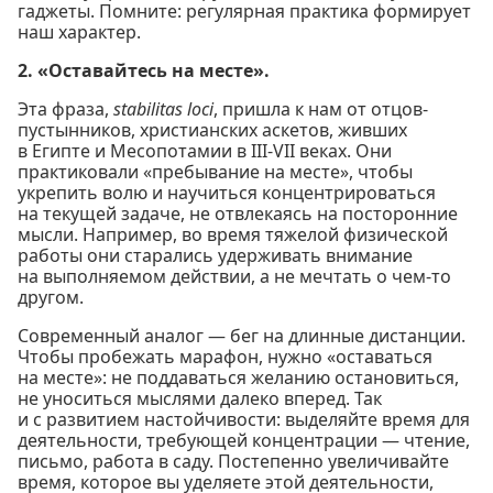
гаджеты. Помните: регулярная практика формирует
наш характер.
2. «Оставайтесь на месте».
Эта фраза,
stabilitas loci
, пришла к нам от отцов-
пустынников, христианских аскетов, живших
в Египте и Месопотамии в III-VII веках. Они
практиковали «пребывание на месте», чтобы
укрепить волю и научиться концентрироваться
на текущей задаче, не отвлекаясь на посторонние
мысли. Например, во время тяжелой физической
работы они старались удерживать внимание
на выполняемом действии, а не мечтать о чем-то
другом.
Современный аналог — бег на длинные дистанции.
Чтобы пробежать марафон, нужно «оставаться
на месте»: не поддаваться желанию остановиться,
не уноситься мыслями далеко вперед. Так
и с развитием настойчивости: выделяйте время для
деятельности, требующей концентрации — чтение,
письмо, работа в саду. Постепенно увеличивайте
время, которое вы уделяете этой деятельности,