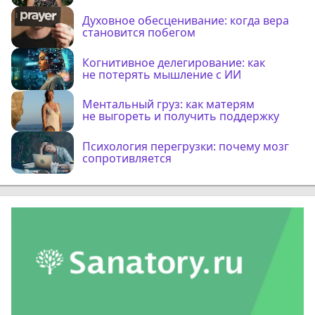
Духовное обесценивание: когда вера
становится побегом
Когнитивное делегирование: как
не потерять мышление с ИИ
Ментальный груз: как матерям
не выгореть и получить поддержку
Психология перегрузки: почему мозг
сопротивляется