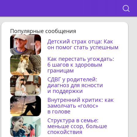
Популярные сообщения
Детский страх отца: Как
он помог стать успешным
Как перестать угождать:
6 шагов к здоровым
границам
СДВГ у родителей:
диагноз для ясности
и поддержки
Внутренний критик: как
замолчать «голос»
в голове
Структура в семье:
меньше ссор, больше
спокойствия