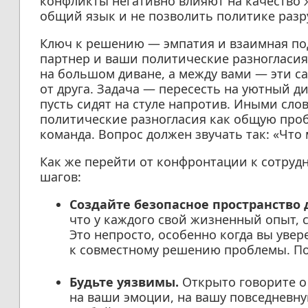
конфликты негативно влияют на качество 
общий язык и не позволить политике раз
Ключ к решению — эмпатия и взаимная под
партнер и ваши политические разногласия.
на большом диване, а между вами — эти са
от друга. Задача — пересесть на уютный д
пусть сидят на стуле напротив. Иными сл
политические разногласия как общую проб
команда. Вопрос должен звучать так: «Что
Как же перейти от конфронтации к сотруд
шагов:
Создайте безопасное пространство 
что у каждого свой жизненный опыт, с
Это непросто, особенно когда вы увер
к совместному решению проблемы. Пом
Будьте уязвимы.
Открыто говорите о 
на ваши эмоции, на вашу повседневн