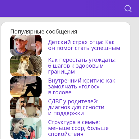
Популярные сообщения
Детский страх отца: Как
он помог стать успешным
Как перестать угождать:
6 шагов к здоровым
границам
Внутренний критик: как
замолчать «голос»
в голове
СДВГ у родителей:
диагноз для ясности
и поддержки
Структура в семье:
меньше ссор, больше
спокойствия