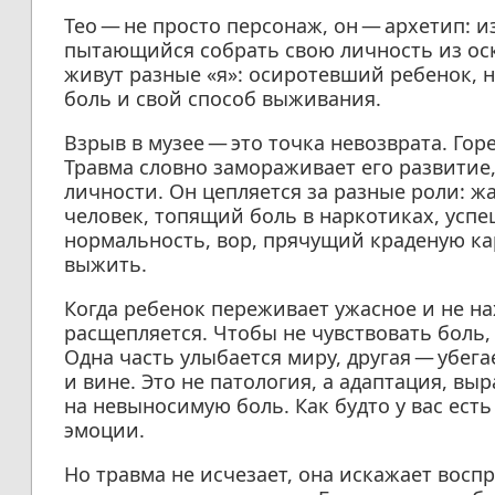
Тео — не просто персонаж, он — архетип: 
пытающийся собрать свою личность из оск
живут разные «я»: осиротевший ребенок, н
боль и свой способ выживания.
Взрыв в музее — это точка невозврата. Гор
Травма словно замораживает его развитие
личности. Он цепляется за разные роли: 
человек, топящий боль в наркотиках, ус
нормальность, вор, прячущий краденую ка
выжить.
Когда ребенок переживает ужасное и не на
расщепляется. Чтобы не чувствовать боль, 
Одна часть улыбается миру, другая — убега
и вине. Это не патология, а адаптация, в
на невыносимую боль. Как будто у вас ест
эмоции.
Но травма не исчезает, она искажает восп