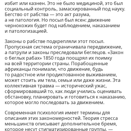
избит или казнен. Это не было медициной, это был
социальный контроль, замаскированный под науку.
Бегство от рабства — это акт разума,
а не патология. Но посыл был ясен: движение
чернокожих будет под наблюдением, наказанием
и патологизацией.
Законы о рабстве подкрепляли этот посыл.
Пропускная система ограничивала передвижение,
а патрули и законы преследовали беглецов. «Закон
о беглых рабах» 1850 года поощрял их поимку
на всей территории страны. Порабощенные
африканцы понимали, что движение, будь
то радостное или продиктованное выживанием,
может стоить им тела, семьи или даже жизни. Эта
коллективная травма — исторический ужас,
сформировавший то, как люди учились оценивать
обстановку, планировать и готовиться к наказанию,
которое могло последовать за движением.
Современная психология имеет термины для
описания этих закономерностей. Теория стресса
меньшинств описывает дополнительное бремя,
которое несут стигматизированные группы, —