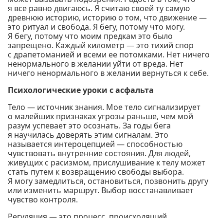
я все равно двигаюсь. Я считаю своей ту самую
древнюю историю, историю о том, что движение —
это ритуал и свобода. Я бегу, потому что могу.
Я бегу, потому что моим предкам это было
запрещено. Каждый километр — это тихий спор
с драпетоманией и всеми ее потомками. Нет ничего
ненормального в желании уйти от вреда. Нет
ничего ненормального в желании вернуться к себе.
Психологические уроки с асфальта
Тело — источник знания. Мое тело сигнализирует
о малейших признаках угрозы раньше, чем мой
разум успевает это осознать. За годы бега
я научилась доверять этим сигналам. Это
называется интероцепцией — способностью
чувствовать внутренние состояния. Для людей,
живущих с расизмом, прислушивание к телу может
стать путем к возвращению свободы выбора.
Я могу замедлиться, остановиться, позвонить другу
или изменить маршрут. Выбор восстанавливает
чувство контроля.
Регуляция — это процесс, происходящий