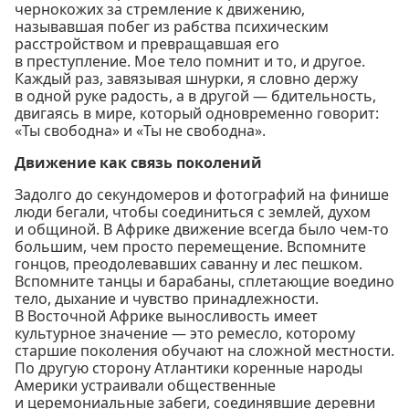
чернокожих за стремление к движению,
называвшая побег из рабства психическим
расстройством и превращавшая его
в преступление. Мое тело помнит и то, и другое.
Каждый раз, завязывая шнурки, я словно держу
в одной руке радость, а в другой — бдительность,
двигаясь в мире, который одновременно говорит:
«Ты свободна» и «Ты не свободна».
Движение как связь поколений
Задолго до секундомеров и фотографий на финише
люди бегали, чтобы соединиться с землей, духом
и общиной. В Африке движение всегда было чем-то
большим, чем просто перемещение. Вспомните
гонцов, преодолевавших саванну и лес пешком.
Вспомните танцы и барабаны, сплетающие воедино
тело, дыхание и чувство принадлежности.
В Восточной Африке выносливость имеет
культурное значение — это ремесло, которому
старшие поколения обучают на сложной местности.
По другую сторону Атлантики коренные народы
Америки устраивали общественные
и церемониальные забеги, соединявшие деревни