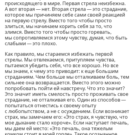
происходящего в мире. Первая стрела неизбежна.
А вот вторая — нет. Вторая стрела — это страдание,
которое мы причиняем себе сами своей реакцией
на первую стрелу. Вместо того чтобы просто
злиться, мы начинаем корить себя за то, что
злимся. Вместо того чтобы просто горевать,
мы сопротивляемся этому чувству, думая, что быть
слабыми — это плохо.
Как правило, мы стараемся избежать первой
стрелы. Мы отвлекаемся, притупляем чувства,
пытаемся убедить себя, что все хорошо. Но все
мы знаем, к чему это приводит: к еще большим
страданиям. Чем больше мы отталкиваем боль, тем
сильнее она возвращается. Вместо этого можно
попробовать пойти ей навстречу. Что это значит?
Это значит иметь смелость просто проживать свое
страдание, не отталкивая его. Один из способов —
попытаться отнестись к своему опыту
с любопытством, а не с осуждением. Если возникает
страх, мы замечаем его: «Это страх, я чувствую, что
мое дыхание стало короче». Если наступает печаль,
мы даем ей место: «Это печаль, она тяжелым
комком стоит в моей горле». Такое осознанное