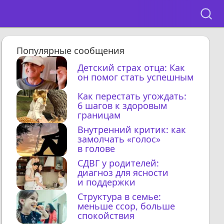
Популярные сообщения
Детский страх отца: Как
он помог стать успешным
Как перестать угождать:
6 шагов к здоровым
границам
Внутренний критик: как
замолчать «голос»
в голове
СДВГ у родителей:
диагноз для ясности
и поддержки
Структура в семье:
меньше ссор, больше
спокойствия