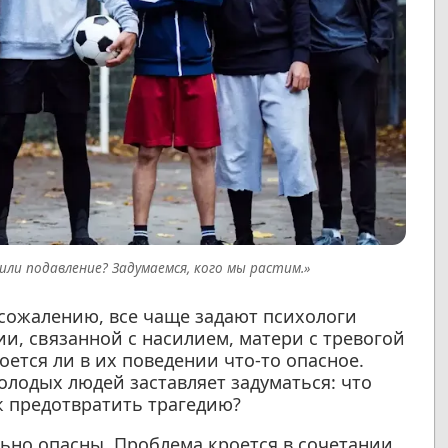
или подавление? Задумаемся, кого мы растим.»
 сожалению, все чаще задают психологи
и, связанной с насилием, матери с тревогой
оется ли в их поведении что-то опасное.
олодых людей заставляет задуматься: что
к предотвратить трагедию?
льно опасны. Проблема кроется в сочетании