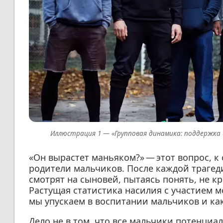
«Групповая динамика: поддержка 
«Он вырастет маньяком?» — этот вопрос, к
родители мальчиков. После каждой трагеди
смотрят на сыновей, пытаясь понять, не кр
Растущая статистика насилия с участием м
мы упускаем в воспитании мальчиков и ка
Дело не в том, что все мальчики потенциа