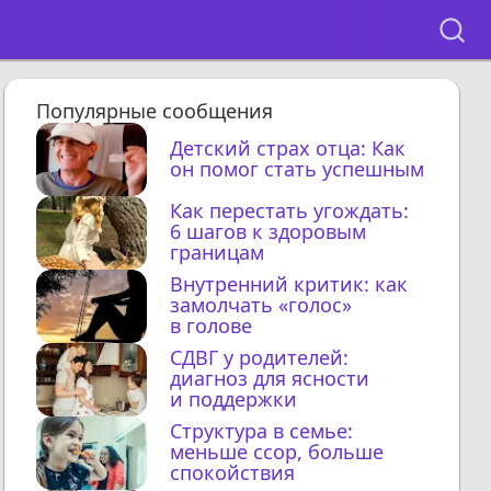
Популярные сообщения
Детский страх отца: Как
он помог стать успешным
Как перестать угождать:
6 шагов к здоровым
границам
Внутренний критик: как
замолчать «голос»
в голове
СДВГ у родителей:
диагноз для ясности
и поддержки
Структура в семье:
меньше ссор, больше
спокойствия