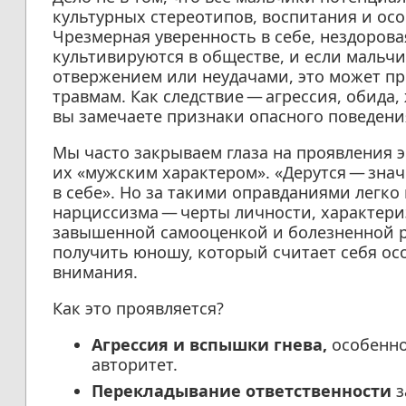
культурных стереотипов, воспитания и ос
Чрезмерная уверенность в себе, нездорова
культивируются в обществе, и если мальч
отвержением или неудачами, это может п
травмам. Как следствие — агрессия, обида,
вы замечаете признаки опасного поведения
Мы часто закрываем глаза на проявления э
их «мужским характером». «Дерутся — значи
в себе». Но за такими оправданиями легко
нарциссизма — черты личности, характери
завышенной самооценкой и болезненной ре
получить юношу, который считает себя ос
внимания.
Как это проявляется?
Агрессия и вспышки гнева,
особенно 
авторитет.
Перекладывание ответственности
з