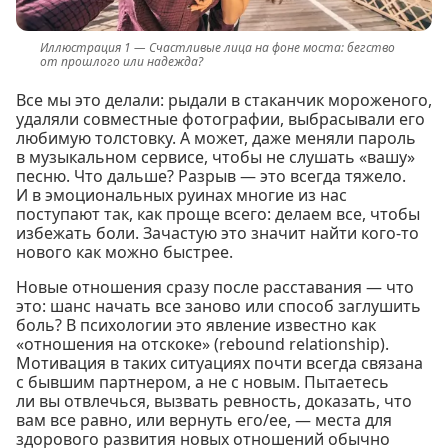
Счастливые лица на фоне моста: бегство
от прошлого или надежда?
Все мы это делали: рыдали в стаканчик мороженого,
удаляли совместные фотографии, выбрасывали его
любимую толстовку. А может, даже меняли пароль
в музыкальном сервисе, чтобы не слушать «вашу»
песню. Что дальше? Разрыв — это всегда тяжело.
И в эмоциональных руинах многие из нас
поступают так, как проще всего: делаем все, чтобы
избежать боли. Зачастую это значит найти кого-то
нового как можно быстрее.
Новые отношения сразу после расставания — что
это: шанс начать все заново или способ заглушить
боль? В психологии это явление известно как
«отношения на отскоке» (rebound relationship).
Мотивация в таких ситуациях почти всегда связана
с бывшим партнером, а не с новым. Пытаетесь
ли вы отвлечься, вызвать ревность, доказать, что
вам все равно, или вернуть его/ее, — места для
здорового развития новых отношений обычно