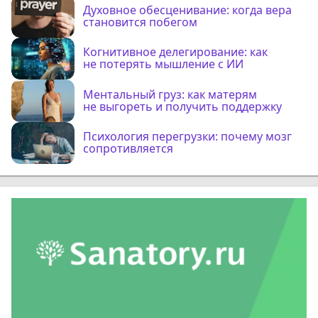
Духовное обесценивание: когда вера
становится побегом
Когнитивное делегирование: как
не потерять мышление с ИИ
Ментальный груз: как матерям
не выгореть и получить поддержку
Психология перегрузки: почему мозг
сопротивляется