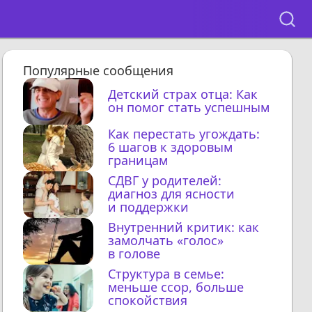
Популярные сообщения
Детский страх отца: Как
он помог стать успешным
Как перестать угождать:
6 шагов к здоровым
границам
СДВГ у родителей:
диагноз для ясности
и поддержки
Внутренний критик: как
замолчать «голос»
в голове
Структура в семье:
меньше ссор, больше
спокойствия