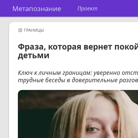
Метапознание
Проект
ГРАНИЦЫ
Фраза, которая вернет поко
детьми
Ключ к личным границам: уверенно отс
трудные беседы в доверительные разго