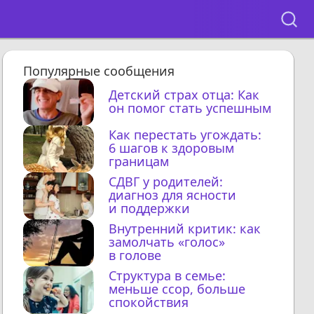
Популярные сообщения
Детский страх отца: Как
он помог стать успешным
Как перестать угождать:
6 шагов к здоровым
границам
СДВГ у родителей:
диагноз для ясности
и поддержки
Внутренний критик: как
замолчать «голос»
в голове
Структура в семье:
меньше ссор, больше
спокойствия