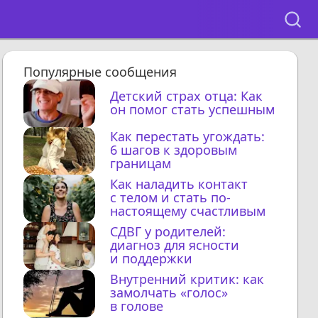
Популярные сообщения
Детский страх отца: Как
он помог стать успешным
Как перестать угождать:
6 шагов к здоровым
границам
Как наладить контакт
с телом и стать по-
настоящему счастливым
СДВГ у родителей:
диагноз для ясности
и поддержки
Внутренний критик: как
замолчать «голос»
в голове