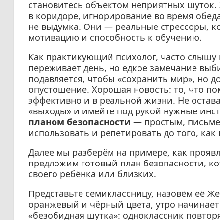
становитесь объектом неприятных шуток. 
в коридоре, игнорирование во время обеда
не выдумка. Они — реальные стрессоры, ко
мотивацию и способность к обучению.
Как практикующий психолог, часто слышу
переживает день, но едкое замечание выби
подавляется, чтобы «сохранить мир», но 
опустошение. Хорошая новость: то, что по
эффективно и в реальной жизни. Не остава
«выходы» и имейте под рукой нужные инст
планом безопасности
— простым, письме
использовать и репетировать до того, ка
Далее мы разберём на примере, как прояв
предложим готовый план безопасности, ко
своего ребёнка или близких.
Представьте семиклассницу, назовём её Же
оранжевый и чёрный цвета, утро начинаетс
«безобидная шутка»: одноклассник повтор