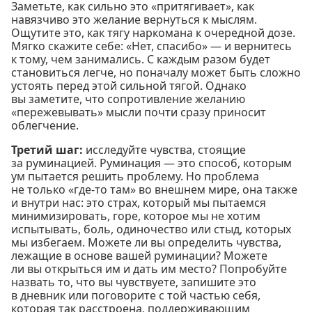
Заметьте, как сильно это «притягивает», как
навязчиво это желание вернуться к мыслям.
Ощутите это, как тягу наркомана к очередной дозе.
Мягко скажите себе: «Нет, спасибо» — и вернитесь
к тому, чем занимались. С каждым разом будет
становиться легче, но поначалу может быть сложно
устоять перед этой сильной тягой. Однако
вы заметите, что сопротивление желанию
«пережевывать» мысли почти сразу приносит
облегчение.
Третий шаг:
исследуйте чувства, стоящие
за руминацией. Руминация — это способ, которым
ум пытается решить проблему. Но проблема
не только «где-то там» во внешнем мире, она также
и внутри нас: это страх, который мы пытаемся
минимизировать, горе, которое мы не хотим
испытывать, боль, одиночество или стыд, которых
мы избегаем. Можете ли вы определить чувства,
лежащие в основе вашей руминации? Можете
ли вы открыться им и дать им место? Попробуйте
назвать то, что вы чувствуете, запишите это
в дневник или поговорите с той частью себя,
которая так расстроена, поддерживающим