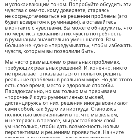
и успокаивающим тоном. Попробуйте обсудить эти
чувства с кем-то, кому доверяете, стараясь
не сосредотачиваться на решении проблемы (это
будет возвратом к руминации), а оставайтесь
в контакте с чувствами. Вы можете обнаружить, что
по мере исследования этих чувств потребность
в руминации значительно уменьшается. Вам
больше не нужно «передумывать», чтобы избежать
чувств, которым вы позволили быть.
Мы часто размышляем о реальных проблемах,
требующих реальных решений. И, конечно, никто
не призывает отказываться от попыток решить
реальные проблемы в реальном мире. Но для этого
есть свое время, место и здоровые способы.
Парадоксально, но как только мы прерываем
«порочный круг» руминативных мыслей,
дистанцируясь от них, решения иногда возникают
сами собой, как будто из ниоткуда. Становясь
полностью включенными в то, что мы делаем,
и не теряясь в тревоге, мы расслабляем свой
ум настолько, чтобы дать возможность новым
перспективам и решениям проявиться. Начните
сегодня, и вы удивитесь, как скоро вернете