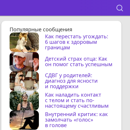
Популярные сообщения
Как перестать угождать:
6 шагов к здоровым
границам
Детский страх отца: Как
он помог стать успешным
СДВГ у родителей:
диагноз для ясности
и поддержки
Как наладить контакт
с телом и стать по-
настоящему счастливым
Внутренний критик: как
замолчать «голос»
в голове