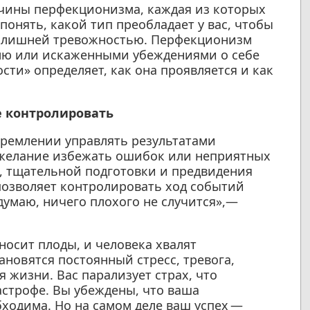
чины перфекционизма, каждая из которых
онять, какой тип преобладает у вас, чтобы
излишней тревожностью. Перфекционизм
лю или искаженными убеждениями о себе
ти» определяет, как она проявляется и как
е контролировать
тремлении управлять результатами
 желание избежать ошибок или неприятных
, тщательной подготовки и предвидения
позволяет контролировать ход событий
одумаю, ничего плохого не случится»,—
носит плоды, и человека хвалят
ановятся постоянный стресс, тревога,
 жизни. Вас парализует страх, что
астрофе. Вы убеждены, что ваша
бходима. Но на самом деле ваш успех —