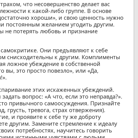
трахом, что несовершенство делает вас
ежности к какой-либо группе. В основе
едостаточно хороши», и свою ценность нужно
и постоянным желанием угодить другим.
ы не потерять любовь и признание
 самокритике. Они предъявляют к себе
ом снисходительны к другим. Комплименты
вая ложное убеждение в собственной
 вы, это просто повезло», или «Да,
!».
оспаривание этих искаженных убеждений.
задать вопрос: «А что, если это неправда?».
сто привычного самоосуждения. Признайте
, грусть, тревога, страх отвержения).
ие, и проявите к себе ту же доброту
те другим. Замените стремление к идеалу
своих потребностях, научитесь говорить
своими истинными чувствами с людьми,