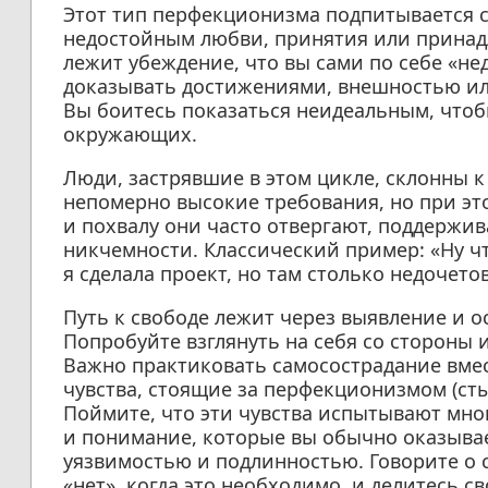
Этот тип перфекционизма подпитывается с
недостойным любви, принятия или принадл
лежит убеждение, что вы сами по себе «н
доказывать достижениями, внешностью ил
Вы боитесь показаться неидеальным, чтоб
окружающих.
Люди, застрявшие в этом цикле, склонны к
непомерно высокие требования, но при эт
и похвалу они часто отвергают, поддержи
никчемности. Классический пример: «Ну что
я сделала проект, но там столько недочетов
Путь к свободе лежит через выявление и 
Попробуйте взглянуть на себя со стороны и 
Важно практиковать самосострадание вме
чувства, стоящие за перфекционизмом (стыд
Поймите, что эти чувства испытывают мног
и понимание, которые вы обычно оказывае
уязвимостью и подлинностью. Говорите о 
«нет», когда это необходимо, и делитесь 