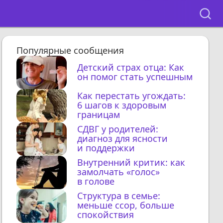
Популярные сообщения
Детский страх отца: Как
он помог стать успешным
Как перестать угождать:
6 шагов к здоровым
границам
СДВГ у родителей:
диагноз для ясности
и поддержки
Внутренний критик: как
замолчать «голос»
в голове
Структура в семье:
меньше ссор, больше
спокойствия