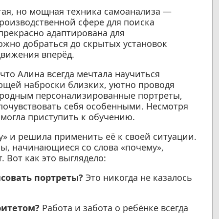
тая, но мощная техника самоанализа —
производственной сфере для поиска
прекрасно адаптирована для
ожно добраться до скрытых установок
движения вперёд.
что Алина всегда мечтала научиться
ающей наброски близких, уютно проводя
и родным персонализированные портреты,
 почувствовать себя особенными. Несмотря
 могла приступить к обучению.
у» и решила применить её к своей ситуации.
сы, начинающиеся со слова «почему»,
 Вот как это выглядело:
исовать портреты?
Это никогда не казалось
ритетом?
Работа и забота о ребёнке всегда