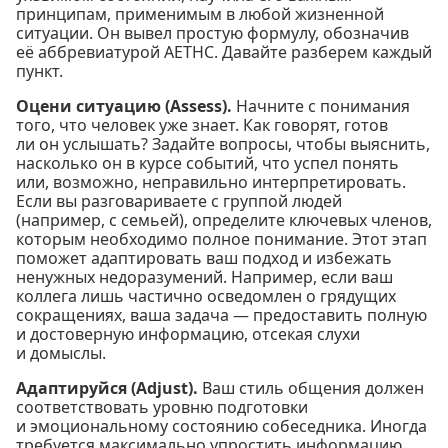
принципам, применимым в любой жизненной
ситуации. Он вывел простую формулу, обозначив
её аббревиатурой AETHC. Давайте разберем каждый
пункт.
Оцени ситуацию (Assess).
Начните с понимания
того, что человек уже знает. Как говорят, готов
ли он услышать? Задайте вопросы, чтобы выяснить,
насколько он в курсе событий, что успел понять
или, возможно, неправильно интерпретировать.
Если вы разговариваете с группой людей
(например, с семьей), определите ключевых членов,
которым необходимо полное понимание. Этот этап
поможет адаптировать ваш подход и избежать
ненужных недоразумений. Например, если ваш
коллега лишь частично осведомлен о грядущих
сокращениях, ваша задача — предоставить полную
и достоверную информацию, отсекая слухи
и домыслы.
Адаптируйся (Adjust).
Ваш стиль общения должен
соответствовать уровню подготовки
и эмоциональному состоянию собеседника. Иногда
требуется максимально упростить информацию,