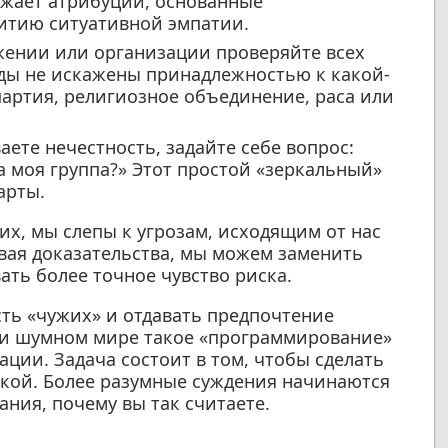
ижает атрибуции, основанные
витию ситуативной эмпатии.
ении или организации проверяйте всех
оды не искажены принадлежностью к какой-
партия, религиозное объединение, раса или
аете нечестность, задайте себе вопрос:
ла моя группа?» Этот простой «зеркальный»
арты.
их, мы слепы к угрозам, исходящим от нас
вая доказательства, мы можем заменить
ть более точное чувство риска.
ть «чужих» и отдавать предпочтение
 и шумном мире такое «программирование»
ции. Задача состоит в том, чтобы сделать
кой. Более разумные суждения начинаются
мания, почему вы так считаете.