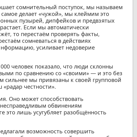
ершает сомнительный поступок, мы называем
е самое делает «чужой», мы клеймим это
онных пузырей, дипфейков и предвзятых
растает. Если мы автоматически
лжёт, то перестаём проверять факты,
рестаём сомневаться в действиях
информацию, усиливает недоверие
 000 человек показало, что люди склонны
выми по сравнению со «своими» — и это без
ем сильнее мы привязаны к своей групповой
 «радар честности».
ия. Оно может способствовать
 несправедливым обвинениям
е это лишь усугубляет разобщённость
редлагали возможность совершить