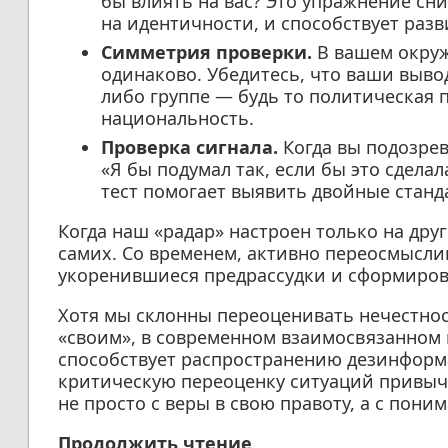
бы влиять на вас? Это упражнение сн
на идентичности, и способствует раз
Симметрия проверки.
В вашем окруж
одинаково. Убедитесь, что ваши выв
либо группе — будь то политическая 
национальность.
Проверка сигнала.
Когда вы подозрев
«Я бы подумал так, если бы это сдела
тест помогает выявить двойные станд
Когда наш «радар» настроен только на друг
самих. Со временем, активно переосмысли
укоренившиеся предрассудки и сформирова
Хотя мы склонны переоценивать нечестнос
«своим», в современном взаимосвязанном
способствует распространению дезинформа
критическую переоценку ситуаций привыч
не просто с веры в свою правоту, а с пони
Продолжить чтение