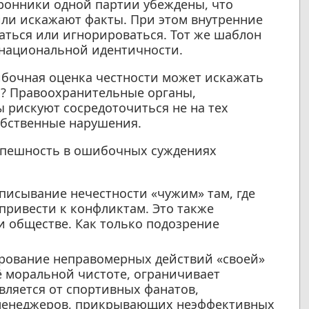
оронники одной партии убеждены, что
ли искажают факты. При этом внутренние
аться или игнорироваться. Тот же шаблон
х национальной идентичности.
ибочная оценка честности может искажать
? Правоохранительные органы,
 рискуют сосредоточиться не на тех
обственные нарушения.
оспешность в ошибочных суждениях
исывание нечестности «чужим» там, где
 привести к конфликтам. Это также
и обществе. Как только подозрение
ование неправомерных действий «своей»
ё моральной чистоте, ограничивает
вляется от спортивных фанатов,
менеджеров, прикрывающих неэффективных