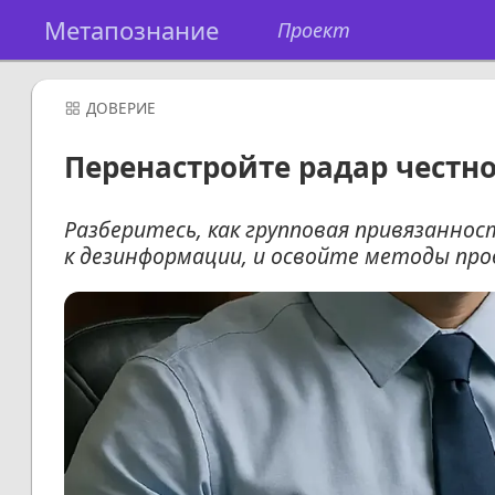
Метапознание
Проект
ДОВЕРИЕ
Перенастройте радар честно
Разберитесь, как групповая привязанно
к дезинформации, и освойте методы про