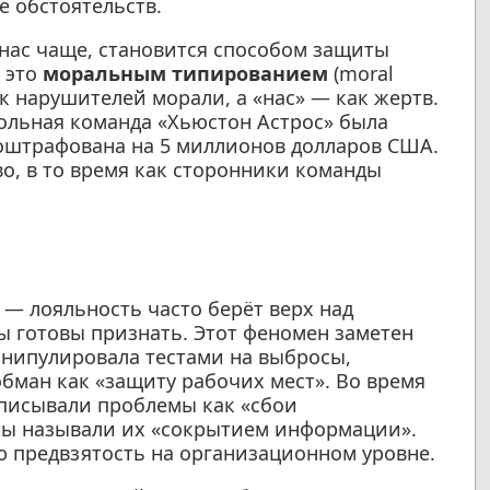
е обстоятельств.
нас чаще, становится способом защиты
 это
моральным типированием
(moral
ак нарушителей морали, а «нас» — как жертв.
больная команда «Хьюстон Астрос» была
 оштрафована на 5 миллионов долларов США.
о, в то время как сторонники команды
 — лояльность часто берёт верх над
ы готовы признать. Этот феномен заметен
анипулировала тестами на выбросы,
ман как «защиту рабочих мест». Во время
описывали проблемы как «сбои
оры называли их «сокрытием информации».
ю предвзятость на организационном уровне.