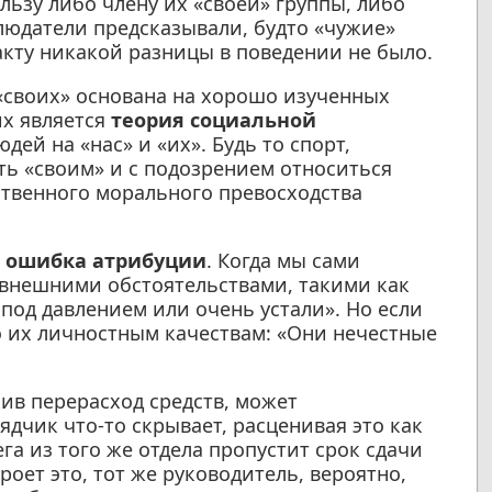
ьзу либо члену их «своей» группы, либо
людатели предсказывали, будто «чужие»
факту никакой разницы в поведении не было.
«своих» основана на хорошо изученных
их является
теория социальной
дей на «нас» и «их». Будь то спорт,
ть «своим» и с подозрением относиться
ственного морального превосходства
 ошибка атрибуции
. Когда мы сами
 внешними обстоятельствами, такими как
под давлением или очень устали». Но если
о их личностным качествам: «Они нечестные
ив перерасход средств, может
дчик что-то скрывает, расценивая это как
а из того же отдела пропустит срок сдачи
оет это, тот же руководитель, вероятно,