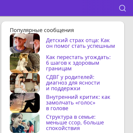
Популярные сообщения
Детский страх отца: Как
он помог стать успешным
Как перестать угождать:
6 шагов к здоровым
границам
СДВГ у родителей:
диагноз для ясности
и поддержки
Внутренний критик: как
замолчать «голос»
в голове
Структура в семье:
меньше ссор, больше
спокойствия