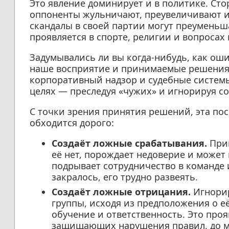
Это явление доминирует и в политике. Ст
оппоненты жульничают, преувеличивают и
скандалы в своей партии могут преуменьш
проявляется в спорте, религии и вопроса
Задумывались ли вы когда-нибудь, как ош
наше восприятие и принимаемые решения
корпоративный надзор и судебные системы
целях — преследуя «чужих» и игнорируя с
С точки зрения принятия решений, эта п
обходится дорого:
Создаёт ложные срабатывания.
Прип
её нет, порождает недоверие и может
подрывает сотрудничество в команде 
закралось, его трудно развеять.
Создаёт ложные отрицания.
Игнорир
группы, исходя из предположения о е
обучение и ответственность. Это проя
защищающих нарушения правил, до 