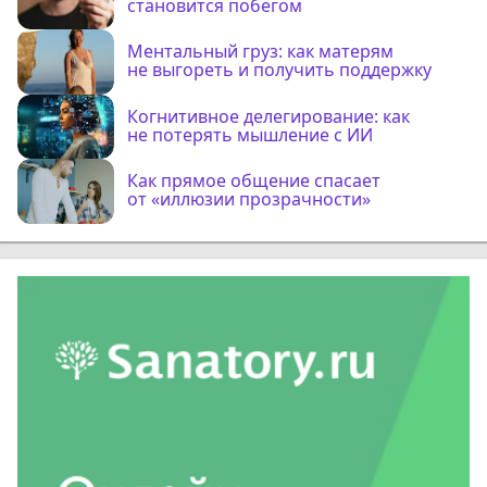
становится побегом
Ментальный груз: как матерям
не выгореть и получить поддержку
Когнитивное делегирование: как
не потерять мышление с ИИ
Как прямое общение спасает
от «иллюзии прозрачности»