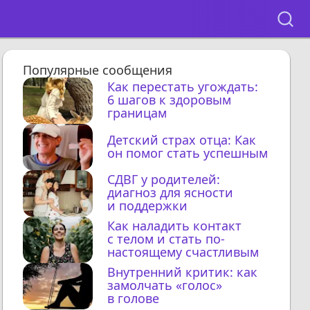
Популярные сообщения
Как перестать угождать:
6 шагов к здоровым
границам
Детский страх отца: Как
он помог стать успешным
СДВГ у родителей:
диагноз для ясности
и поддержки
Как наладить контакт
с телом и стать по-
настоящему счастливым
Внутренний критик: как
замолчать «голос»
в голове