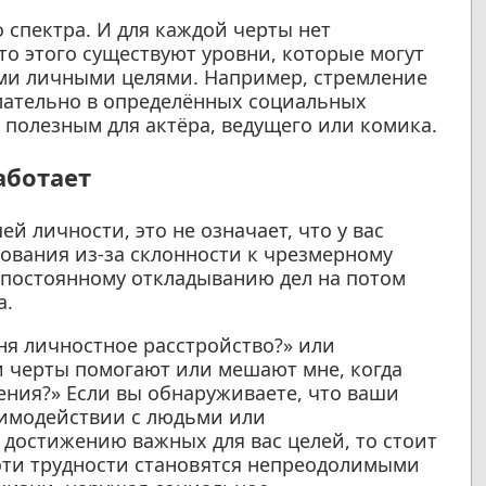
 спектра. И для каждой черты нет
то этого существуют уровни, которые могут
ими личными целями. Например, стремление
лательно в определённых социальных
ь полезным для актёра, ведущего или комика.
аботает
ей личности, это не означает, что у вас
рования из-за склонности к чрезмерному
постоянному откладыванию дел на потом
а.
ня личностное расстройство?» или
и черты помогают или мешают мне, когда
ения?» Если вы обнаруживаете, что ваши
имодействии с людьми или
достижению важных для вас целей, то стоит
 эти трудности становятся непреодолимыми