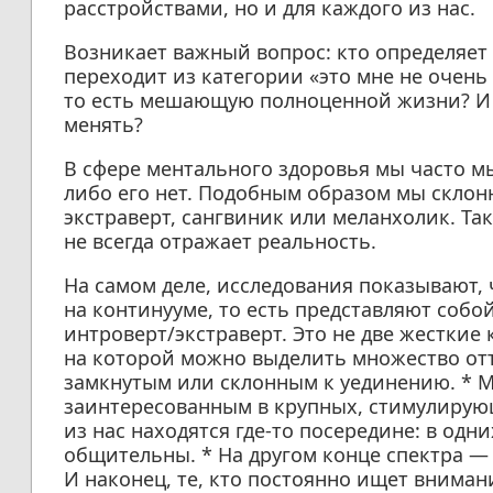
расстройствами, но и для каждого из нас.
Возникает важный вопрос: кто определяет 
переходит из категории «это мне не очень
то есть мешающую полноценной жизни? И к
менять?
В сфере ментального здоровья мы часто м
либо его нет. Подобным образом мы склон
экстраверт, сангвиник или меланхолик. Та
не всегда отражает реальность.
На самом деле, исследования показывают,
на континууме, то есть представляют собо
интроверт/экстраверт. Это не две жесткие 
на которой можно выделить множество отт
замкнутым или склонным к уединению. * М
заинтересованным в крупных, стимулирую
из нас находятся где-то посередине: в одн
общительны. * На другом конце спектра —
И наконец, те, кто постоянно ищет вниман