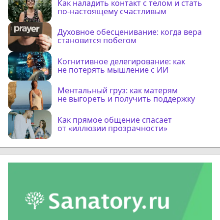
Как наладить контакт с телом и стать
по-настоящему счастливым
Духовное обесценивание: когда вера
становится побегом
Когнитивное делегирование: как
не потерять мышление с ИИ
Ментальный груз: как матерям
не выгореть и получить поддержку
Как прямое общение спасает
от «иллюзии прозрачности»