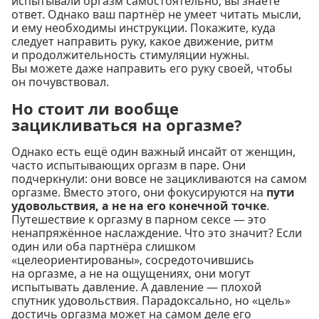
испытывали оргазм самостоятельно, вы знаете
ответ. Однако ваш партнёр не умеет читать мысли,
и ему необходимы инструкции. Покажите, куда
следует направить руку, какое движение, ритм
и продолжительность стимуляции нужны.
Вы можете даже направить его руку своей, чтобы
он почувствовал.
Но стоит ли вообще
зацикливаться на оргазме?
Однако есть ещё один важный инсайт от женщин,
часто испытывающих оргазм в паре. Они
подчеркнули: они вовсе не зацикливаются на самом
оргазме. Вместо этого, они фокусируются на
пути
удовольствия, а не на его конечной точке
.
Путешествие к оргазму в парном сексе — это
ненапряжённое наслаждение. Что это значит? Если
один или оба партнёра слишком
«целеориентированы», сосредоточившись
на оргазме, а не на ощущениях, они могут
испытывать давление. А давление — плохой
спутник удовольствия. Парадоксально, но «цель»
достичь оргазма может на самом деле его