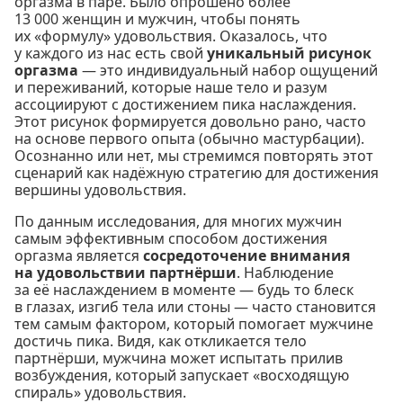
оргазма в паре. Было опрошено более
13 000 женщин и мужчин, чтобы понять
их «формулу» удовольствия. Оказалось, что
у каждого из нас есть свой
уникальный рисунок
оргазма
— это индивидуальный набор ощущений
и переживаний, которые наше тело и разум
ассоциируют с достижением пика наслаждения.
Этот рисунок формируется довольно рано, часто
на основе первого опыта (обычно мастурбации).
Осознанно или нет, мы стремимся повторять этот
сценарий как надёжную стратегию для достижения
вершины удовольствия.
По данным исследования, для многих мужчин
самым эффективным способом достижения
оргазма является
сосредоточение внимания
на удовольствии партнёрши
. Наблюдение
за её наслаждением в моменте — будь то блеск
в глазах, изгиб тела или стоны — часто становится
тем самым фактором, который помогает мужчине
достичь пика. Видя, как откликается тело
партнёрши, мужчина может испытать прилив
возбуждения, который запускает «восходящую
спираль» удовольствия.