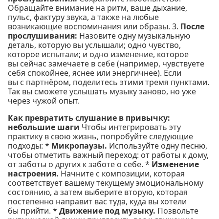
Обращайте внимание на ритм, ваше дыхание,
пульс, фактуру звука, а также на любые
возникающие воспоминания или образы. 3.
После
прослушивания:
Назовите одну музыкальную
деталь, которую вы услышали; одно чувство,
которое испытали; и одно изменение, которое
вы сейчас замечаете в себе (например, чувствуете
себя спокойнее, яснее или энергичнее). Если
вы с партнёром, поделитесь этими тремя пунктами.
Так вы сможете услышать музыку заново, но уже
через чужой опыт.
Как превратить слушание в привычку:
небольшие шаги
Чтобы интегрировать эту
практику в свою жизнь, попробуйте следующие
подходы: *
Микропаузы.
Используйте одну песню,
чтобы отметить важный переход: от работы к дому,
от заботы о других к заботе о себе. *
Изменение
настроения.
Начните с композиции, которая
соответствует вашему текущему эмоциональному
состоянию, а затем выберите вторую, которая
постепенно направит вас туда, куда вы хотели
бы прийти. *
Движение под музыку.
Позвольте