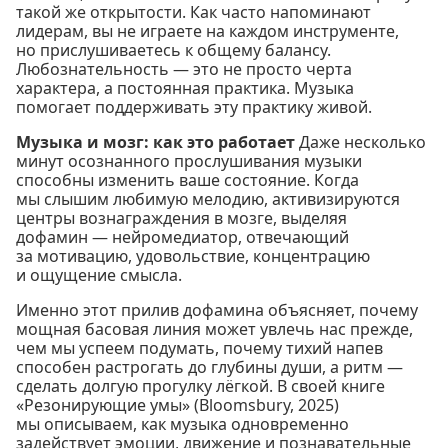
такой же открытости. Как часто напоминают
лидерам, вы не играете на каждом инструменте,
но прислушиваетесь к общему балансу.
Любознательность — это не просто черта
характера, а постоянная практика. Музыка
помогает поддерживать эту практику живой.
Музыка и мозг: как это работает
Даже несколько
минут осознанного прослушивания музыки
способны изменить ваше состояние. Когда
мы слышим любимую мелодию, активизируются
центры вознаграждения в мозге, выделяя
дофамин — нейромедиатор, отвечающий
за мотивацию, удовольствие, концентрацию
и ощущение смысла.
Именно этот прилив дофамина объясняет, почему
мощная басовая линия может увлечь нас прежде,
чем мы успеем подумать, почему тихий напев
способен растрогать до глубины души, а ритм —
сделать долгую прогулку лёгкой. В своей книге
«Резонирующие умы» (Bloomsbury, 2025)
мы описываем, как музыка одновременно
задействует эмоции, движение и познавательные