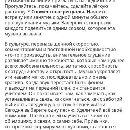
ритмической линии пригласить вас к движению.
Прогуляйтесь, покачайтесь, сделайте лёгкую
растяжку. *
Совместные ритуалы.
Начните
встречу или занятие с одной минуты общего
прослушивания музыки. Завершите, попросив
каждого поделиться одним словом, которое эта
музыка вызвала.
В культуре, перенасыщенной скоростью,
комментариями и постоянной необходимостью
что-то производить, внимательное слушание
развивает именно те качества, которые нам нужнее
всего: любознательность, эмпатию, способность
к сотрудничеству и открытость. Музыка укрепляет
эти навыки мягко, последовательно и очень
красиво. Когда звук перестаёт быть фоном
и выходит на передний план, он становится
учителем. Он показывает нам, как замечать, как
устанавливать связь, как смягчаться, как с заботой
выбирать следующую «ноту» в своей жизни.
Сегодня выберите одну песню. Уделите ей всё своё
внимание. Позвольте ей научить вас чему-то
об эмоциях, о связи, о самих себе. Привычки,
которые мы формируем в слушании, становятся