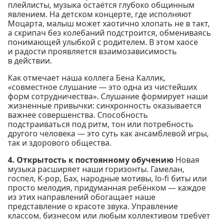
плейлисты, музыка остаётся глубоко общинным
явлением. На детском концерте, где исполняют
Моцарта, малыш может хаотично хлопать не в такт,
а скрипач без колебаний подстроится, обмениваясь
понимающей улыбкой с родителем. В этом хаосе
и радости проявляется взаимозависимость
в действии.
Как отмечает наша коллега Бена Каллик,
«совместное слушание — это одна из чистейших
форм сотрудничества». Слушание формирует наши
жизненные привычки: синхронность оказывается
важнее совершенства. Способность
подстраиваться под ритм, тон или потребность
другого человека — это суть как ансамблевой игры,
так и здорового общества.
4. Открытость к постоянному обучению
Новая
музыка расширяет наши горизонты. Гамелан,
госпел, K-pop, Бах, народные мотивы, lo-fi биты или
просто мелодия, придуманная ребёнком — каждое
из этих направлений обогащает наше
представление о красоте звука. Управление
классом, бизнесом или любым коллективом требует