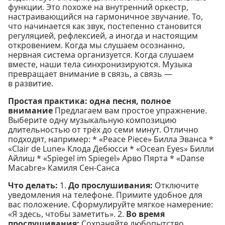
функции. Это похоже на внутренний оркестр,
настраивающийся на гармоничное звучание. То,
что начинается как звук, постепенно становится
регуляцией, рефлексией, а иногда и настоящим
откровением. Когда мы слушаем осознанно,
нервная система организуется. Когда слушаем
вместе, наши тела синхронизируются. Музыка
превращает внимание в связь, а связь —
в развитие.
Простая практика: одна песня, полное
внимание
Предлагаем вам простое упражнение.
Выберите одну музыкальную композицию
длительностью от трёх до семи минут. Отлично
подходят, например: * «Peace Piece» Билла Эванса *
«Clair de Lune» Клода Дебюсси * «Ocean Eyes» Билли
Айлиш * «Spiegel im Spiegel» Арво Пярта * «Danse
Macabre» Камиля Сен-Санса
Что делать:
1.
До прослушивания:
Отключите
уведомления на телефоне. Примите удобное для
вас положение. Сформулируйте мягкое намерение:
«Я здесь, чтобы заметить». 2.
Во время
прослушивания:
Сохраняйте любопытство.