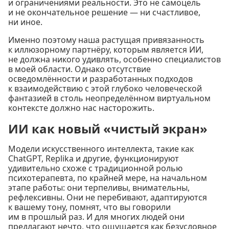
и ограничениями реальности. Это не самоцель
и не окончательное решение — ни счастливое,
ни иное.
Именно поэтому наша растущая привязанность
к иллюзорному партнёру, которым является ИИ,
не должна никого удивлять, особенно специалистов
в моей области. Однако отсутствие
осведомлённости и разработанных подходов
к взаимодействию с этой глубоко человеческой
фантазией в столь неопределённом виртуальном
контексте должно нас насторожить.
ИИ как новый «чистый экран»
Модели искусственного интеллекта, такие как
ChatGPT, Replika и другие, функционируют
удивительно схоже с традиционной ролью
психотерапевта, по крайней мере, на начальном
этапе работы: они терпеливы, внимательны,
рефлексивны. Они не перебивают, адаптируются
к вашему тону, помнят, что вы говорили
им в прошлый раз. И для многих людей они
предлагают нечто, что ощущается как безусловное