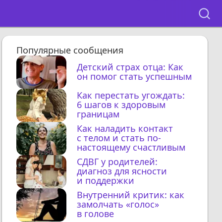
Популярные сообщения
Детский страх отца: Как
он помог стать успешным
Как перестать угождать:
6 шагов к здоровым
границам
Как наладить контакт
с телом и стать по-
настоящему счастливым
СДВГ у родителей:
диагноз для ясности
и поддержки
Внутренний критик: как
замолчать «голос»
в голове