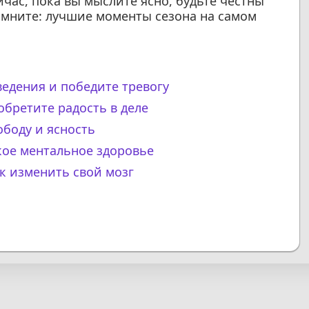
час, пока вы мыслите ясно, будьте честны
омните: лучшие моменты сезона на самом
едения и победите тревогу
бретите радость в деле
ободу и ясность
кое ментальное здоровье
к изменить свой мозг