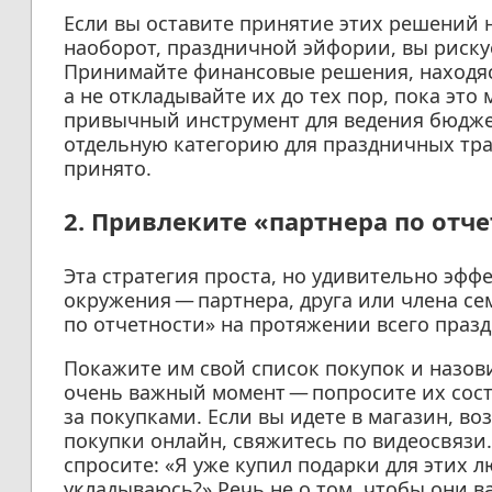
Если вы оставите принятие этих решений 
наоборот, праздничной эйфории, вы риску
Принимайте финансовые решения, находяс
а не откладывайте их до тех пор, пока эт
привычный инструмент для ведения бюджет
отдельную категорию для праздничных тра
принято.
2. Привлеките «партнера по отч
Эта стратегия проста, но удивительно эффе
окружения — партнера, друга или члена с
по отчетности» на протяжении всего празд
Покажите им свой список покупок и назов
очень важный момент — попросите их сост
за покупками. Если вы идете в магазин, во
покупки онлайн, свяжитесь по видеосвязи
спросите: «Я уже купил подарки для этих л
укладываюсь?» Речь не о том, чтобы они 