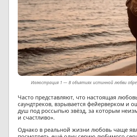
В объятиях истинной любви обре
Часто представляют, что настоящая любо
саундтреков, взрывается фейерверком и о
душ под россыпью звёзд, за которым неиз
и счастливо».
Однако в реальной жизни любовь чаще явл
посмотреть ещё одну серию любимого сери