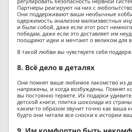
регулировать безопасность нервной систе
Партнёры реагируют на них с любопытством
Они поддерживают ваши необычные хобби,
одержимость анализом малоизвестных инд
и были собой, даже если этот рост немно
победам, даже если это доставляет им неу
поощряют идеи и мечтают о великом для в
В такой любви вы чувствуете себя поддер
8. Всё дело в деталях
Они помнят ваше любимое лакомство из дет
напряжены, и когда возбуждены. Помнят к
вы постоянно теряете. Их подарки удивит
детской книги, плитка шоколада из страны
каким-то образом звучит точно как ваша к
будто они читали все сноски к истории ва
9. Им комфортно быть некомф