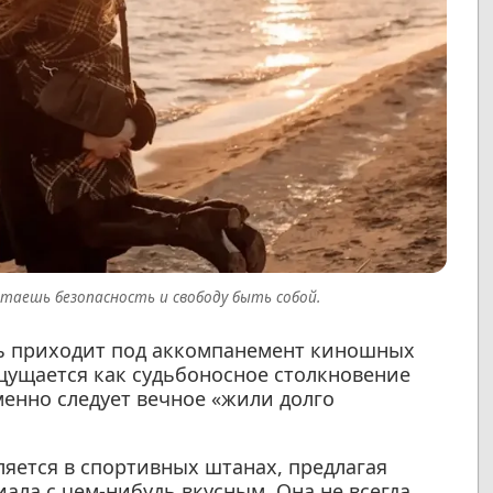
таешь безопасность и свободу быть собой.
вь приходит под аккомпанемент киношных
щущается как судьбоносное столкновение
менно следует вечное «жили долго
яется в спортивных штанах, предлагая
ала с чем-нибудь вкусным. Она не всегда