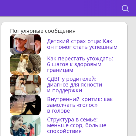
Популярные сообщения
Детский страх отца: Как
он помог стать успешным
Как перестать угождать:
6 шагов к здоровым
границам
СДВГ у родителей:
диагноз для ясности
и поддержки
Внутренний критик: как
замолчать «голос»
в голове
Структура в семье:
меньше ссор, больше
спокойствия