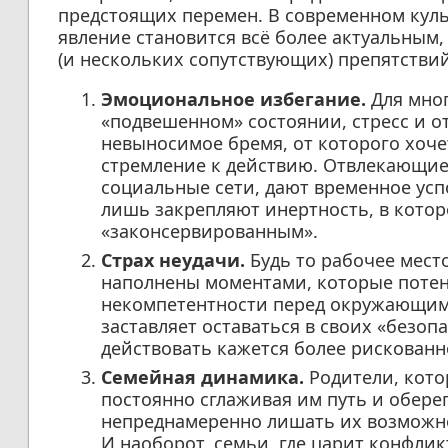
предстоящих перемен. В современном куль
явление становится всё более актуальным,
(и нескольких сопутствующих) препятствий
Эмоциональное избегание.
Для мног
«подвешенном» состоянии, стресс и о
невыносимое бремя, от которого хоче
стремление к действию. Отвлекающие
социальные сети, дают временное усп
лишь закрепляют инертность, в котор
«законсервированным».
Страх неудачи.
Будь то рабочее место
наполнены моментами, которые потен
некомпетентности перед окружающими
заставляет оставаться в своих «безоп
действовать кажется более рискованн
Семейная динамика.
Родители, кото
постоянно сглаживая им путь и обере
непреднамеренно лишать их возможно
И наоборот, семьи, где царит конфлик