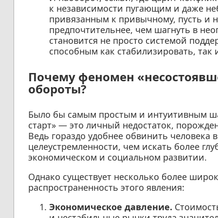
к независимости пугающим и даже неб
привязанным к привычному, пусть и 
предпочтительнее, чем шагнуть в нео
становится не просто системой подде
способным как стабилизировать, так 
Почему феномен «несостоявше
обороты?
Было бы самым простым и интуитивным ша
старт» — это личный недостаток, порожде
Ведь гораздо удобнее обвинить человека 
целеустремленности, чем искать более глу
экономическом и социальном развитии.
Однако существует несколько более широ
распространенность этого явления:
Экономическое давление.
Стоимость
и нестабильные рынки труда значите