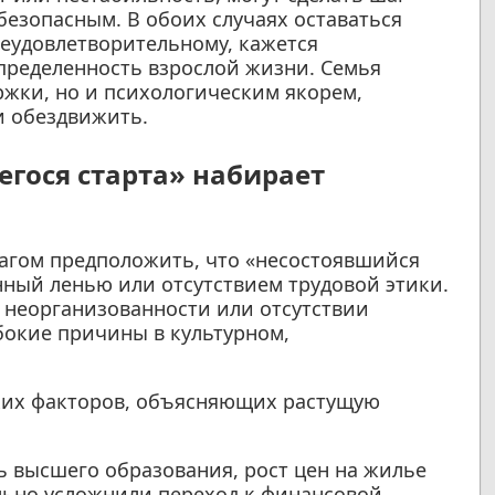
езопасным. В обоих случаях оставаться
неудовлетворительному, кажется
пределенность взрослой жизни. Семья
ржки, но и психологическим якорем,
и обездвижить.
гося старта» набирает
гом предположить, что «несостоявшийся
нный ленью или отсутствием трудовой этики.
в неорганизованности или отсутствии
бокие причины в культурном,
ких факторов, объясняющих растущую
 высшего образования, рост цен на жилье
льно усложнили переход к финансовой