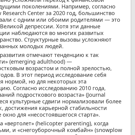
дущими поколениями. Например, согласно
 Research Center за 2020 год, большинство
вали с одним или обоими родителями — это
Великой депрессии. Хотя эти данные
нции наблюдаются во многих развитых
транство. Структурные вызовы усложняют
ванных молодых людей.
развития отмечают тенденцию к так
и» (emerging adulthood) —
стковым возрастом и полной зрелостью,
одов. В этот период исследование себя
я нормой, но для некоторых эта
цию. Согласно исследованию 2010 года,
аний подросткового возраста» (Journal
иеся культурные сдвиги нормализовали более
ак, достижения карьерной стабильности
 окно для «несостоявшегося старта».
«вертолет» (helicopter parenting), когда
ьми, и «снегоуборочный комбайн» (snowplow