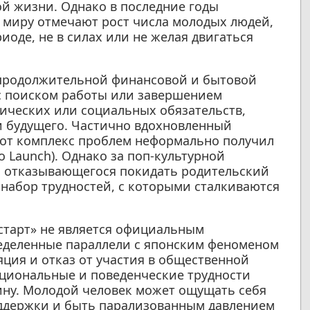
ой жизни. Однако в последние годы
у миру отмечают рост числа молодых людей,
иоде, не в силах или не желая двигаться
т продолжительной финансовой и бытовой
 с поиском работы или завершением
ических или социальных обязательств,
и будущего. Частично вдохновленный
от комплекс проблем неформально получил
o Launch). Однако за поп-культурной
, отказывающегося покидать родительский
 набор трудностей, с которыми сталкиваются
старт» не является официальным
ределенные параллели с японским феноменом
ция и отказ от участия в общественной
моциональные и поведенческие трудности
ну. Молодой человек может ощущать себя
оддержки и быть парализованным давлением