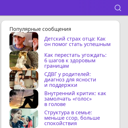
Популярные сообщения
Детский страх отца: Как
он помог стать успешным
Как перестать угождать:
6 шагов к здоровым
границам
СДВГ у родителей:
диагноз для ясности
и поддержки
Внутренний критик: как
замолчать «голос»
в голове
Структура в семье:
меньше ссор, больше
спокойствия