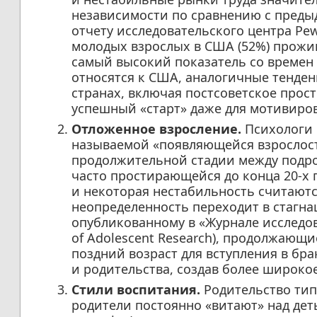
независимости по сравнению с преды
отчету исследовательского центра Pew
молодых взрослых в США (52%) прожи
самый высокий показатель со времен 
относятся к США, аналогичные тенде
странах, включая постсоветское прос
успешный «старт» даже для мотивиро
Отложенное взросление.
Психологи 
называемой «появляющейся взрослост
продолжительной стадии между подро
часто простирающейся до конца 20-х г
и некоторая нестабильность считаютс
неопределенность переходит в стагна
опубликованному в «Журнале исследов
of Adolescent Research), продолжающ
поздний возраст для вступления в бр
и родительства, создав более широкое
Стили воспитания.
Родительство типа 
родители постоянно «витают» над дет