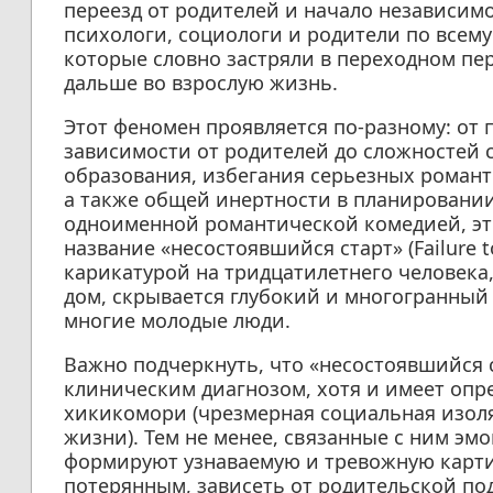
переезд от родителей и начало независим
психологи, социологи и родители по всем
которые словно застряли в переходном пер
дальше во взрослую жизнь.
Этот феномен проявляется по-разному: о
зависимости от родителей до сложностей
образования, избегания серьезных романт
а также общей инертности в планировани
одноименной романтической комедией, эт
название «несостоявшийся старт» (Failure t
карикатурой на тридцатилетнего человека
дом, скрывается глубокий и многогранный
многие молодые люди.
Важно подчеркнуть, что «несостоявшийся 
клиническим диагнозом, хотя и имеет оп
хикикомори (чрезмерная социальная изоля
жизни). Тем не менее, связанные с ним э
формируют узнаваемую и тревожную карти
потерянным, зависеть от родительской п