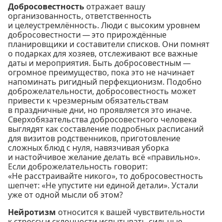
Добросовестность
отражает вашу
организованность, ответственность
и целеустремлённость. Люди с высоким уровнем
добросовестности — это прирождённые
планировщики и составители списков. Они помнят
о подарках для хозяев, отслеживают все важные
даты и мероприятия. Быть добросовестным —
огромное преимущество, пока это не начинает
напоминать ригидный перфекционизм. Подобно
доброжелательности, добросовестность может
привести к чрезмерным обязательствам
в праздничные дни, но проявляется это иначе.
Сверхобязательства добросовестного человека
выглядят как составление подробных расписаний
для визитов родственников, приготовление
сложных блюд с нуля, навязчивая уборка
и настойчивое желание делать всё «правильно».
Если доброжелательность говорит:
«Не расстраивайте никого», то добросовестность
шепчет: «Не упустите ни единой детали». Устали
уже от одной мысли об этом?
Нейротизм
относится к вашей чувствительности
к стрессу и склонности испытывать сильные