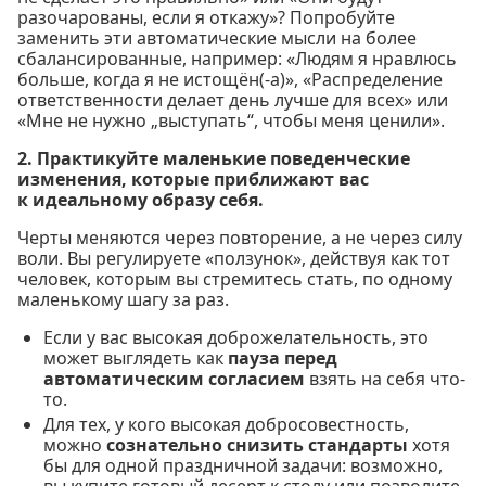
разочарованы, если я откажу»? Попробуйте
заменить эти автоматические мысли на более
сбалансированные, например: «Людям я нравлюсь
больше, когда я не истощён(-а)», «Распределение
ответственности делает день лучше для всех» или
«Мне не нужно „выступать“, чтобы меня ценили».
2. Практикуйте маленькие поведенческие
изменения, которые приближают вас
к идеальному образу себя.
Черты меняются через повторение, а не через силу
воли. Вы регулируете «ползунок», действуя как тот
человек, которым вы стремитесь стать, по одному
маленькому шагу за раз.
Если у вас высокая доброжелательность, это
может выглядеть как
пауза перед
автоматическим согласием
взять на себя что-
то.
Для тех, у кого высокая добросовестность,
можно
сознательно снизить стандарты
хотя
бы для одной праздничной задачи: возможно,
вы купите готовый десерт к столу или позволите